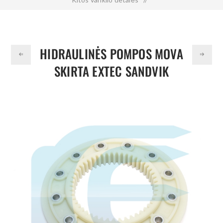
Hidraulinės pompos mova skirta EXTEC SANDVIK 100FLE-PA-
265COUPLING EN 2029 EN-2029
HIDRAULINĖS POMPOS MOVA
SKIRTA EXTEC SANDVIK
100FLE-PA-265COUPLING EN
2029 EN-2029