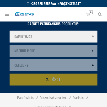
+370 625 65555
INFO@EKSETAS.LT
0
RASKITE PATINKANČIUS PRODUKTUS:
IEŠKOTI
Pagrindinis
/
Visos kategorijos
/
Variklis
/
S
IETUVIŲ
Kitos variklio detalės
/