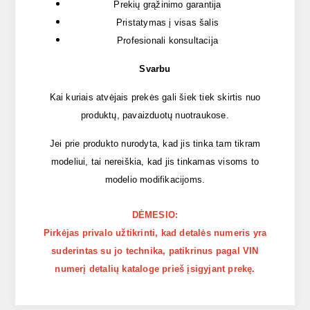
Prekių grąžinimo garantija
Pristatymas į visas šalis
Profesionali konsultacija
Svarbu
Kai kuriais atvėjais prekės gali šiek tiek skirtis nuo
produktų, pavaizduotų nuotraukose.
Jei prie produkto nurodyta, kad jis tinka tam tikram
modeliui, tai nereiškia, kad jis tinkamas visoms to
modelio modifikacijoms.
DĖMESIO:
Pirkėjas privalo užtikrinti, kad detalės numeris yra
suderintas su jo technika, patikrinus pagal VIN
numerį detalių kataloge prieš įsigyjant prekę.