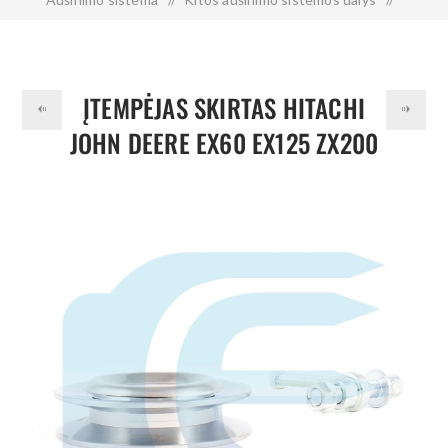
Įtempėjas skirtas HITACHI JOHN DEERE EX60 EX125 ZX200
135 160 4346770
ĮTEMPĖJAS SKIRTAS HITACHI
JOHN DEERE EX60 EX125 ZX200
135 160 4346770