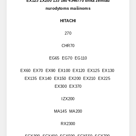
EX125 ZX200 135 160 4346770 tinka žemiau
nurodytoms mašinoms
HITACHI
270
CHR70
EG65 EG70 EG110
EX60 EX70 EX90 EX100 EX120 EX125 EX130
EX135 EX140 EX150 EX200 EX210 EX225
EX300 EX370
IZX200
MA145 MA200
RX2300