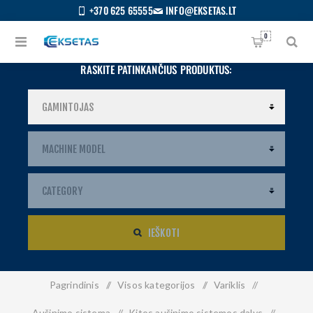
+370 625 65555
INFO@EKSETAS.LT
0
RASKITE PATINKANČIUS PRODUKTUS:
IEŠKOTI
Pagrindinis
/
Visos kategorijos
/
Variklis
/
S
IETUVIŲ
Aušinimo sistema
/
Kitos aušinimo sistemos dalys
/