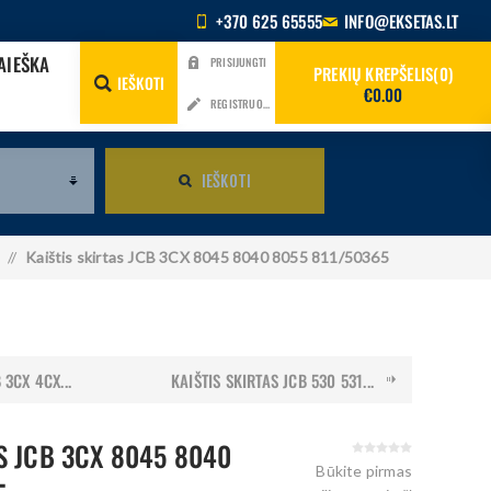
+370 625 65555
INFO@EKSETAS.LT
AIEŠKA
PRISIJUNGTI
PREKIŲ KREPŠELIS
0
IEŠKOTI
€0.00
REGISTRUOTIS
IEŠKOTI
/
Kaištis skirtas JCB 3CX 8045 8040 8055 811/50365
 3CX 4CX...
KAIŠTIS SKIRTAS JCB 530 531...
S JCB 3CX 8045 8040
Būkite pirmas