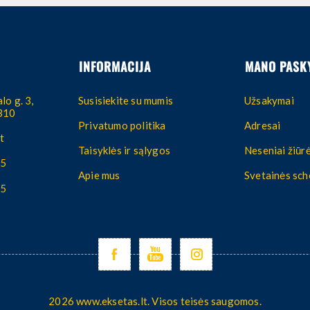
INFORMACIJA
MANO PASK
lo g. 3,
Susisiekite su mumis
Užsakymai
4310
Privatumo politika
Adresai
t
Taisyklės ir sąlygos
Neseniai žiūrė
55
Apie mus
Svetainės sc
55
2026 www.eksetas.lt. Visos teisės saugomos.