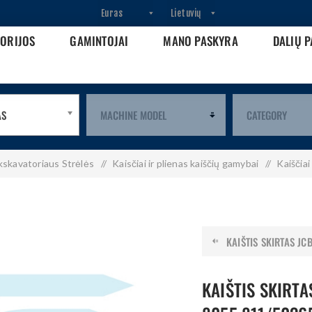
GORIJOS
GAMINTOJAI
MANO PASKYRA
DALIŲ P
AS
kskavatoriaus Strėlės
/
Kaisčiai ir plienas kaiščių gamybai
/
Kaiščiai
KAIŠTIS SKIRTAS JCB
KAIŠTIS SKIRTA