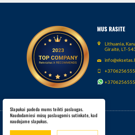
MUS RASITE
Lithuania, Kana
Giraitė, LT-5
info@eksetas.l
+370625655
+370625655
Slapukai padeda mums teikti paslaugas.
Naudodamiesi mūsų paslaugomis sutinkate, kad
naudojame slapukus.