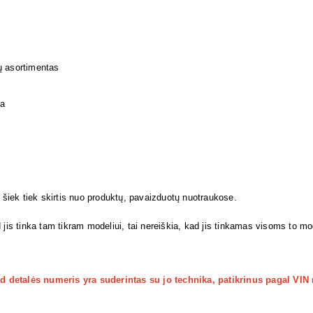
ų asortimentas
ja
i šiek tiek skirtis nuo produktų, pavaizduotų nuotraukose.
 jis tinka tam tikram modeliui, tai nereiškia, kad jis tinkamas visoms to m
kad detalės numeris yra suderintas su jo technika, patikrinus pagal VIN