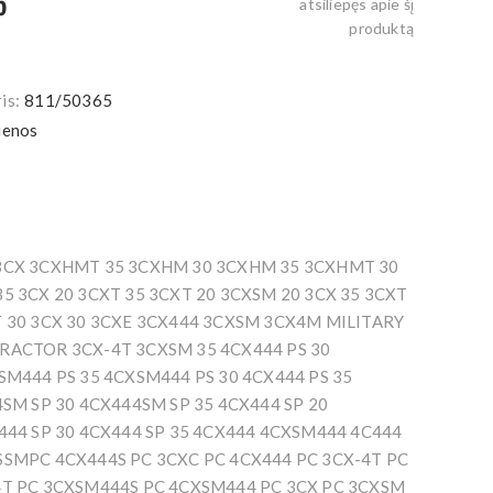
5
atsiliepęs apie šį
produktą
is:
811/50365
ienos
3CX 3CXHMT 35 3CXHM 30 3CXHM 35 3CXHMT 30
5 3CX 20 3CXT 35 3CXT 20 3CXSM 20 3CX 35 3CXT
 30 3CX 30 3CXE 3CX444 3CXSM 3CX4M MILITARY
RACTOR 3CX-4T 3CXSM 35 4CX444 PS 30
SM444 PS 35 4CXSM444 PS 30 4CX444 PS 35
SM SP 30 4CX444SM SP 35 4CX444 SP 20
444 SP 30 4CX444 SP 35 4CX444 4CXSM444 4C444
SMPC 4CX444S PC 3CXC PC 4CX444 PC 3CX-4T PC
T PC 3CXSM444S PC 4CXSM444 PC 3CX PC 3CXSM