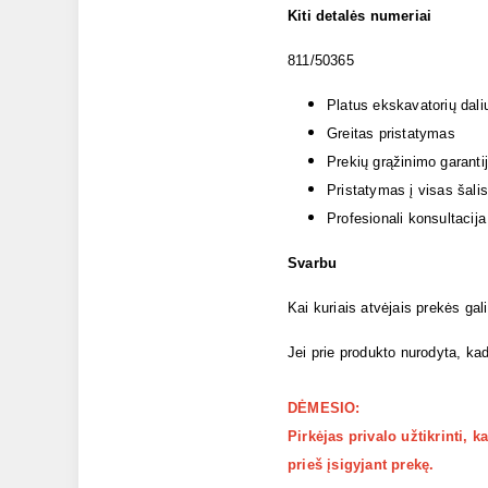
Kiti detalės numeriai
811/50365
Platus ekskavatorių dali
Greitas pristatymas
Prekių grąžinimo garanti
Pristatymas į visas šalis
Profesionali konsultacija
Svarbu
Kai kuriais atvėjais prekės gal
Jei prie produkto nurodyta, kad
DĖMESIO:
Pirkėjas privalo užtikrinti, 
prieš įsigyjant prekę.