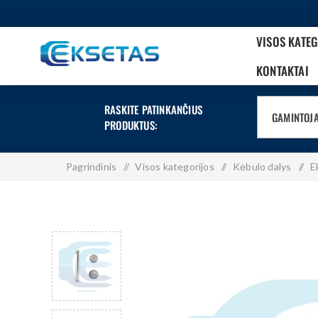
VISOS KATE
KONTAKTAI
RASKITE PATINKANČIUS
GAMINTOJ
PRODUKTUS:
Pagrindinis
/
Visos kategorijos
/
Kėbulo dalys
/
E