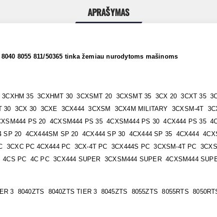
APRAŠYMAS
5 8040 8055 811/50365 tinka žemiau nurodytoms mašinoms
 3CXHM 35 3CXHMT 30 3CXSMT 20 3CXSMT 35 3CX 20 3CXT 35 3
T 30 3CX 30 3CXE 3CX444 3CXSM 3CX4M MILITARY 3CXSM-4T 3
CXSM444 PS 20 4CXSM444 PS 35 4CXSM444 PS 30 4CX444 PS 35 4
4 SP 20 4CX444SM SP 20 4CX444 SP 30 4CX444 SP 35 4CX444 4
 3CXC PC 4CX444 PC 3CX-4T PC 3CX444S PC 3CXSM-4T PC 3CX
 4CS PC 4C PC 3CX444 SUPER 3CXSM444 SUPER 4CXSM444 SUP
IER 3 8040ZTS 8040ZTS TIER 3 8045ZTS 8055ZTS 8055RTS 8050R