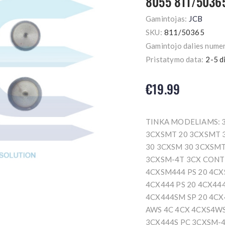
8055 811/5036
Gamintojas:
JCB
SKU:
811/50365
Gamintojo dalies numer
Pristatymo data:
2-5 d
€19.99
TINKA MODELIAMS: 
3CXSMT 20 3CXSMT 3
30 3CXSM 30 3CXSMT
3CXSM-4T 3CX CONT
4CXSM444 PS 20 4CX
4CX444 PS 20 4CX444
4CX444SM SP 20 4CX
AWS 4C 4CX 4CXS4WS
3CX444S PC 3CXSM-4