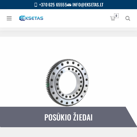
+370 625 65555
INFO@EKSETAS.LT
0
Pagrindinis
/
Visos kategorijos
/
Posūkio žiedai
POSŪKIO ŽIEDAI
S
IETUVIŲ