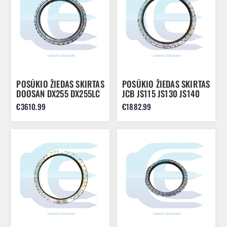
POSŪKIO ŽIEDAS SKIRTAS
POSŪKIO ŽIEDAS SKIRTAS
DOOSAN DX255 DX255LC
JCB JS115 JS130 JS140
K1010505
JS145 332/K8067
€3610.99
€1882.99