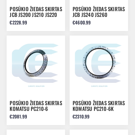
POSŪKIO ŽIEDAS SKIRTAS
POSŪKIO ŽIEDAS SKIRTAS
JCB JS200 JS210 JS220
JCB JS240 JS260
JS235 JRB0017
916/10029 JBB0001
€2228.99
€4600.99
POSŪKIO ŽIEDAS SKIRTAS
POSŪKIO ŽIEDAS SKIRTAS
KOMATSU PC210-6
KOMATSU PC210-6K
PC210-7 PC220 20Y-25-
PC240-6K 20Y-25-28110
€2081.99
€2310.99
21200 20Y-25-22200