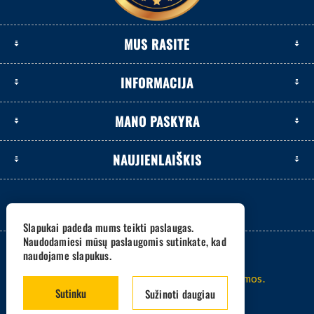
MUS RASITE
INFORMACIJA
MANO PASKYRA
NAUJIENLAIŠKIS
Slapukai padeda mums teikti paslaugas.
Naudodamiesi mūsų paslaugomis sutinkate, kad
naudojame slapukus.
2026 www.eksetas.lt. Visos teisės saugomos.
Sutinku
Sužinoti daugiau
Sistema -
nopCommerce