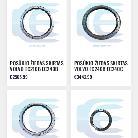
POSŪKIO ŽIEDAS SKIRTAS
POSŪKIO ŽIEDAS SKIRTAS
VOLVO EC210B EC240B
VOLVO EC240B EC240C
EC250D 14530324
EC250D VOE14575267
€2565.99
€3442.99