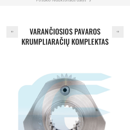
Varančiosios pavaros krumpliaračių komplektas skirtas
VOLVO EC200 EC210 EW180 FC2121 SA7118-30200
VARANČIOSIOS PAVAROS
KRUMPLIARAČIŲ KOMPLEKTAS
SKIRTAS VOLVO EC200 EC210
EW180 FC2121 SA7118-30200