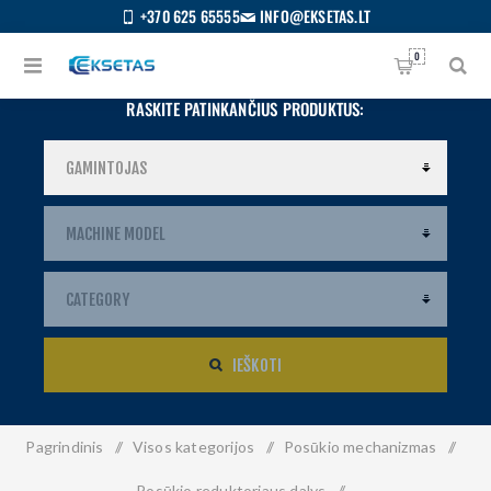
+370 625 65555
INFO@EKSETAS.LT
0
RASKITE PATINKANČIUS PRODUKTUS:
IEŠKOTI
Pagrindinis
/
Visos kategorijos
/
Posūkio mechanizmas
/
S
IETUVIŲ
Posūkio reduktoriaus dalys
/