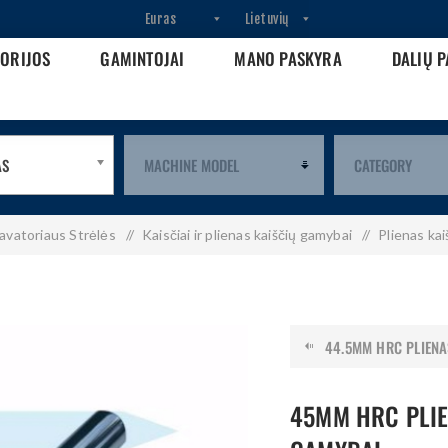
GORIJOS
GAMINTOJAI
MANO PASKYRA
DALIŲ P
AS
avatoriaus Strėlės
/
Kaisčiai ir plienas kaiščių gamybai
/
Plienas ka
44.5MM HRC PLIENAS
45MM HRC PLIE