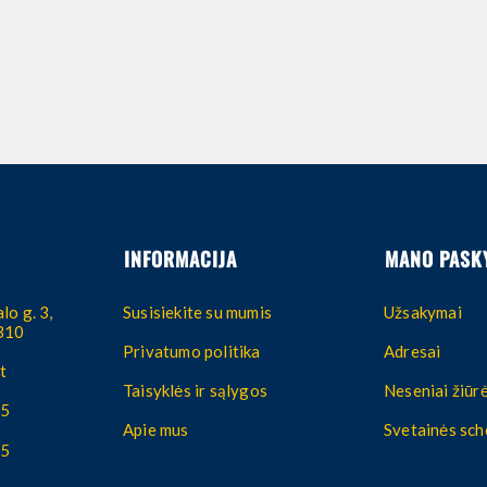
INFORMACIJA
MANO PASK
lo g. 3,
Susisiekite su mumis
Užsakymai
4310
Privatumo politika
Adresai
t
Taisyklės ir sąlygos
Neseniai žiūrė
55
Apie mus
Svetainės sc
55