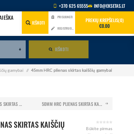
+370 625 65555
INFO@EKSETAS.LT
AIEŠKA
PRISIJUNGTI
PREKIŲ KREPŠELIS
0
IEŠKOTI
€0.00
REGISTRUOTIS
IEŠKOTI
iščių gamybai
/
45mm HRC plienas skirtas kaiščių gamybai
 SKIRTAS ...
50MM HRC PLIENAS SKIRTAS KA...
NAS SKIRTAS KAIŠČIŲ
Būkite pirmas