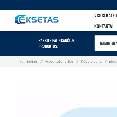
VISOS KATE
KONTAKTAI
RASKITE PATINKANČIUS
GAMINTOJ
PRODUKTUS:
Pagrindinis
/
Visos kategorijos
/
Kėbulo dalys
/
Eksk