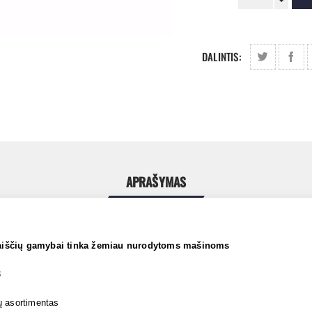
DALINTIS:
APRAŠYMAS
aiščių gamybai tinka žemiau nurodytoms mašinoms
3
ų asortimentas