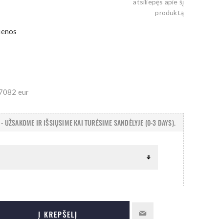
atsiliepęs apie šį
produktą
ienos
.7082 eur
- UŽSAKOME IR IŠSIŲSIME KAI TURĖSIME SANDĖLYJE (0-3 DAYS).
Į KREPŠELĮ