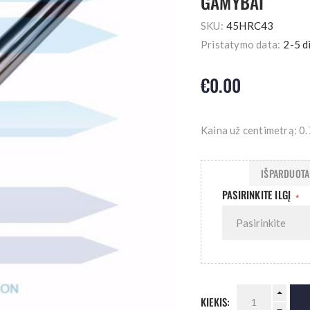
GAMYBAI
SKU:
45HRC43
Pristatymo data:
2-5 d
€0.00
Kaina už centimetrą: 0
IŠPARDUOTA 
PASIRINKITE ILGĮ
*
KIEKIS: