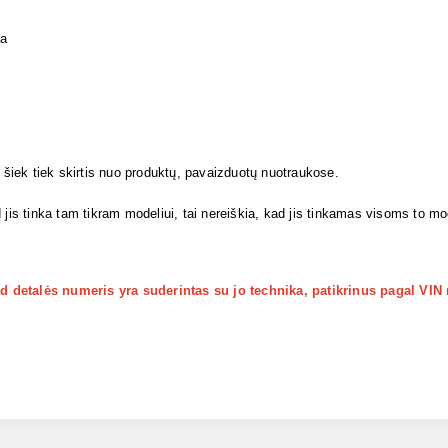
ja
i šiek tiek skirtis nuo produktų, pavaizduotų nuotraukose.
 jis tinka tam tikram modeliui, tai nereiškia, kad jis tinkamas visoms to m
kad detalės numeris yra suderintas su jo technika, patikrinus pagal VIN