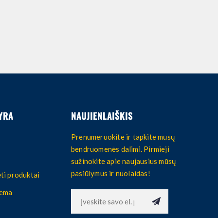
YRA
NAUJIENLAIŠKIS
Prenumeruokite ir tapkite mūsų
bendruomenės dalimi. Pirmieji
sužinokite apie naujausius mūsų
pasiūlymus ir nuolaidas!
ti produktai
hema