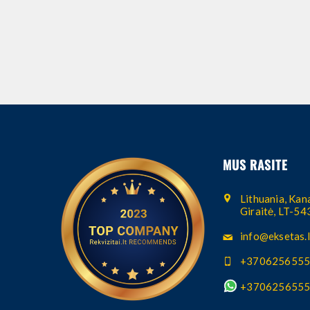
MUS RASITE
Lithuania, Kana
Giraitė, LT-5
info@eksetas.l
+370625655
+370625655