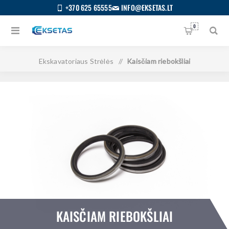
+370 625 65555
INFO@EKSETAS.LT
0
Pagrindinis
/
Visos kategorijos
/
Kėbulo dalys
/
Ekskavatoriaus Strėlės
/
Kaisčiam riebokšliai
KAISČIAM RIEBOKŠLIAI
S
IETUVIŲ