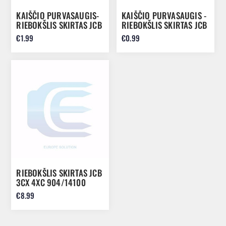
KAIŠČIO PURVASAUGIS-
KAIŠČIO PURVASAUGIS -
RIEBOKŠLIS SKIRTAS JCB
RIEBOKŠLIS SKIRTAS JCB
45X55X4 813/00425
50MM 813/00426
€1.99
€0.99
RIEBOKŠLIS SKIRTAS JCB
3CX 4XC 904/14100
€8.99