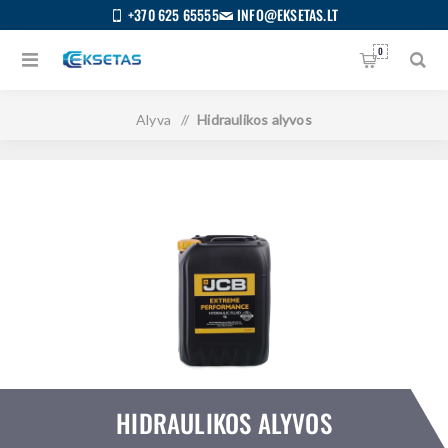
+370 625 65555
INFO@EKSETAS.LT
0
Pagrindinis
/
Visos kategorijos
/
Alyvos ir tepalai
/
Alyva
/
Hidraulikos alyvos
HIDRAULIKOS ALYVOS
S
IETUVIŲ