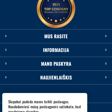
MUS RASITE
INFORMACIJA
MANO PASKYRA
NAUJIENLAIŠKIS
Slapukai padeda mums teikti paslaugas.
Naudodamiesi mūsų paslaugomis sutinkate, kad
naudojame slapukus.