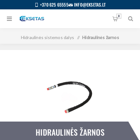
+370 625 65555
INFO@EKSETAS.LT
0
Pagrindinis
/
Visos kategorijos
/
Hidraulinės sistemos dalys
/
Hidraulinės žarnos
HIDRAULINĖS ŽARNOS
S
IETUVIŲ