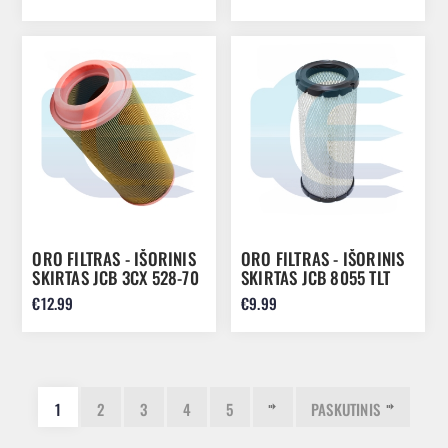
32/925895
ORO FILTRAS - IŠORINIS
ORO FILTRAS - IŠORINIS
SKIRTAS JCB 3CX 528-70
SKIRTAS JCB 8055 TLT
32/915802
30G 32/917301
€12.99
€9.99
1
2
3
4
5
PASKUTINIS