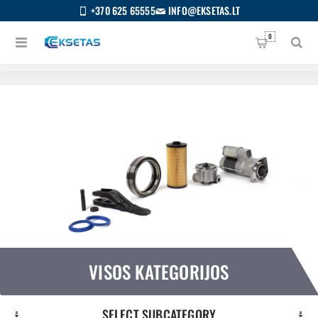
+370 625 65555
INFO@EKSETAS.LT
0
Pagrindinis
/
Visos kategorijos
VISOS KATEGORIJOS
SELECT SUBCATEGORY
S
IETUVIŲ