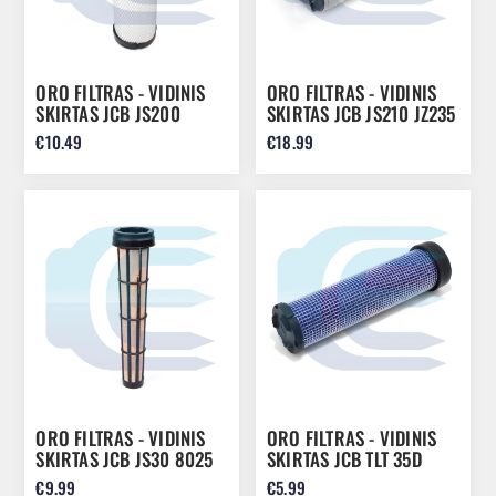
ORO FILTRAS - VIDINIS
ORO FILTRAS - VIDINIS
SKIRTAS JCB JS200
SKIRTAS JCB JS210 JZ235
JS260 32/912902
422 580/12021
€10.49
€18.99
ORO FILTRAS - VIDINIS
ORO FILTRAS - VIDINIS
SKIRTAS JCB JS30 8025
SKIRTAS JCB TLT 35D
8026 8030 8035
520-40 32/917302
€9.99
€5.99