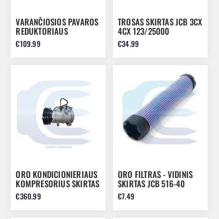
VARANČIOSIOS PAVAROS
TROSAS SKIRTAS JCB 3CX
REDUKTORIAUS
4CX 123/25000
VELENĖLIS 10/13 76MM
€109.99
€34.99
ORO KONDICIONIERIAUS
ORO FILTRAS - VIDINIS
KOMPRESORIUS SKIRTAS
SKIRTAS JCB 516-40
CAT 312C 315C 3054 176-
VMT260 32/925349
€360.99
€7.49
1895