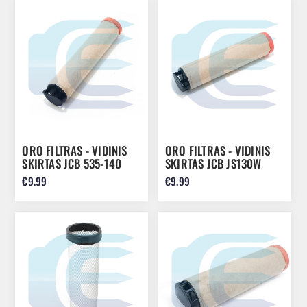
ORO FILTRAS - VIDINIS
ORO FILTRAS - VIDINIS
SKIRTAS JCB 535-140
SKIRTAS JCB JS130W
940 32/915801
JS160W JS145W
€9.99
€9.99
32/917805