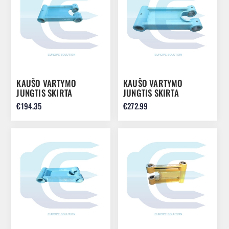
KAUŠO VARTYMO
KAUŠO VARTYMO
JUNGTIS SKIRTA
JUNGTIS SKIRTA
KOBELCO SK140 E135
KOBELCO SK200 SK235
€194.35
€272.99
SK210 YN12B01296F1