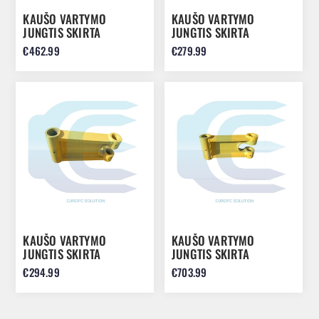
KAUŠO VARTYMO
KAUŠO VARTYMO
JUNGTIS SKIRTA
JUNGTIS SKIRTA
KOBELCO SK230 SK235
KOMATSU PC200-3
€462.99
€279.99
PC100S 203-70-00141
KAUŠO VARTYMO
KAUŠO VARTYMO
JUNGTIS SKIRTA
JUNGTIS SKIRTA
KOMATSU PC200-5
KOMATSU PC400 PC450
€294.99
€703.99
PC210-6 PC228 20Y-70-
PC490 208-70-00750
00070