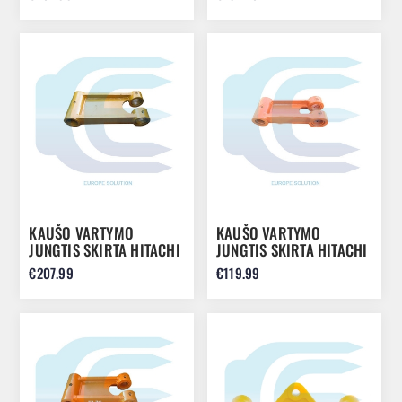
428E 1114339
K1029283
KAUŠO VARTYMO
KAUŠO VARTYMO
JUNGTIS SKIRTA HITACHI
JUNGTIS SKIRTA HITACHI
EX120 EX100 EX130
EX55 EX60 8063124
€207.99
€119.99
8062273