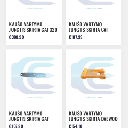
KAUŠO VARTYMO
KAUŠO VARTYMO
JUNGTIS SKIRTA CAT 320
JUNGTIS SKIRTA CAT
319 318 325 330
432E 442D 420D 428D
€308.99
€107.99
1748255
3967290
KAUŠO VARTYMO
KAUŠO VARTYMO
JUNGTIS SKIRTA CAT
JUNGTIS SKIRTA DAEWOO
432E 442D 420D 428D
/ DOOSAN DH80 DX80
€107.99
€154.10