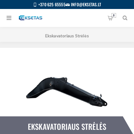
+370 625 65555
INFO@EKSETAS.LT
0
Pagrindinis
/
Visos kategorijos
/
Kėbulo dalys
/
Ekskavatoriaus Strėlės
EKSKAVATORIAUS STRĖLĖS
S
IETUVIŲ