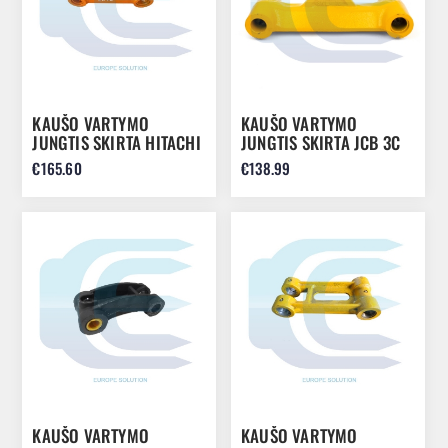
KAUŠO VARTYMO
KAUŠO VARTYMO
JUNGTIS SKIRTA HITACHI
JUNGTIS SKIRTA JCB 3C
EX70 EX80 EX60
3CX 3D 3DS 4C 4CN 4CX
€165.60
€138.99
8066896
122/92400
KAUŠO VARTYMO
KAUŠO VARTYMO