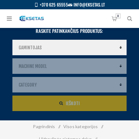
+370 625 65555
INFO@EKSETAS.LT
0
RASKITE PATINKANČIUS PRODUKTUS:
IEŠKOTI
Pagrindinis
/
Visos kategorijos
/
S
IETUVIŲ
Hidraulinės sistemos dalys
/