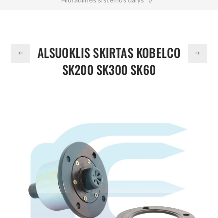
Kitos hidraulinės sistemos dalys
/
Alsuoklis skirtas KOBELCO SK200 SK300 SK60
ALSUOKLIS SKIRTAS KOBELCO
YN57V00012F1
SK200 SK300 SK60
YN57V00012F1