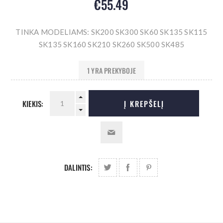
€55.49
TINKA MODELIAMS: SK200 SK300 SK60 SK135 SK115
SK135 SK160 SK210 SK260 SK500 SK485
1 YRA PREKYBOJE
KIEKIS:
Į KREPŠELĮ
DALINTIS: