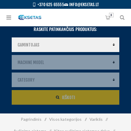
+370 625 65555
INFO@EKSETAS.LT
0
RASKITE PATINKANČIUS PRODUKTUS:
IEŠKOTI
Pagrindinis
/
Visos kategorijos
/
Variklis
/
S
IETUVIŲ
Aušinimo sistema
/
Kitos aušinimo sistemos dalys
/