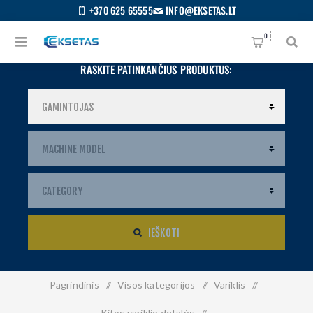
+370 625 65555
INFO@EKSETAS.LT
0
RASKITE PATINKANČIUS PRODUKTUS:
IEŠKOTI
Pagrindinis
/
Visos kategorijos
/
Variklis
/
S
IETUVIŲ
Kitos variklio detalės
/