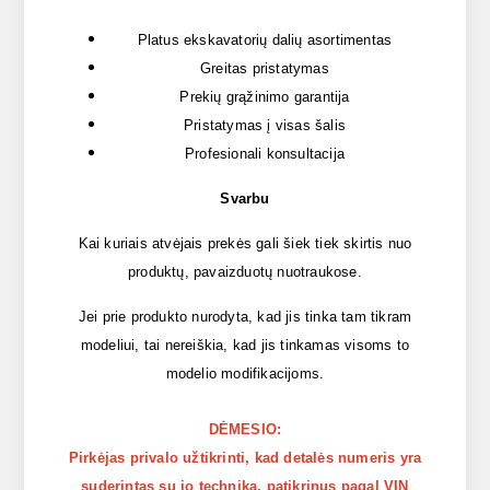
Platus ekskavatorių dalių asortimentas
Greitas pristatymas
Prekių grąžinimo garantija
Pristatymas į visas šalis
Profesionali konsultacija
Svarbu
Kai kuriais atvėjais prekės gali šiek tiek skirtis nuo
produktų, pavaizduotų nuotraukose.
Jei prie produkto nurodyta, kad jis tinka tam tikram
modeliui, tai nereiškia, kad jis tinkamas visoms to
modelio modifikacijoms.
DĖMESIO:
Pirkėjas privalo užtikrinti, kad detalės numeris yra
suderintas su jo technika, patikrinus pagal VIN