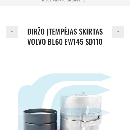
Diržo įtempėjas skirtas VOLVO BL60 EW145 SD110
VOE22089205 22089205
DIRŽO ĮTEMPĖJAS SKIRTAS
VOLVO BL60 EW145 SD110
VOE22089205 22089205