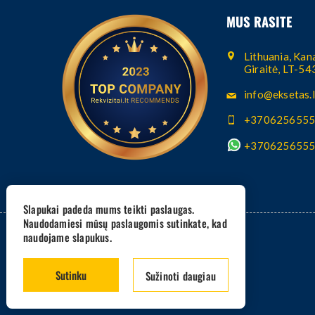
MUS RASITE
Lithuania, Kana
Giraitė, LT-5
info@eksetas.l
+370625655
+370625655
Slapukai padeda mums teikti paslaugas.
Naudodamiesi mūsų paslaugomis sutinkate, kad
naudojame slapukus.
Sutinku
Sužinoti daugiau