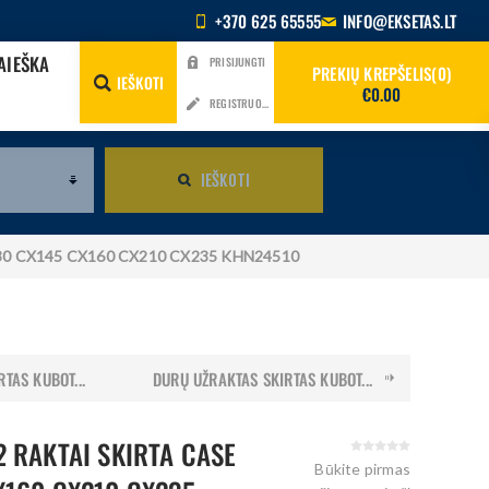
+370 625 65555
INFO@EKSETAS.LT
AIEŠKA
PRISIJUNGTI
PREKIŲ KREPŠELIS
0
IEŠKOTI
€0.00
REGISTRUOTIS
IEŠKOTI
CX130 CX145 CX160 CX210 CX235 KHN24510
TAS KUBOT...
DURŲ UŽRAKTAS SKIRTAS KUBOT...
2 RAKTAI SKIRTA CASE
Būkite pirmas