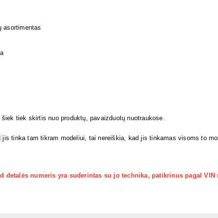
ų asortimentas
ja
i šiek tiek skirtis nuo produktų, pavaizduotų nuotraukose.
 jis tinka tam tikram modeliui, tai nereiškia, kad jis tinkamas visoms to m
kad detalės numeris yra suderintas su jo technika, patikrinus pagal VIN