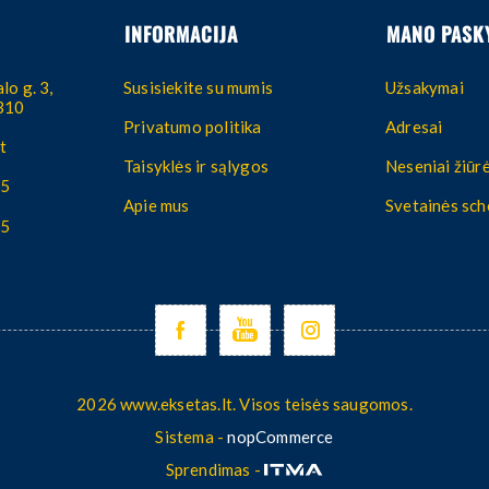
INFORMACIJA
MANO PASK
lo g. 3,
Susisiekite su mumis
Užsakymai
4310
Privatumo politika
Adresai
t
Taisyklės ir sąlygos
Neseniai žiūrė
55
Apie mus
Svetainės sc
55
2026 www.eksetas.lt. Visos teisės saugomos.
Sistema -
nopCommerce
Sprendimas -