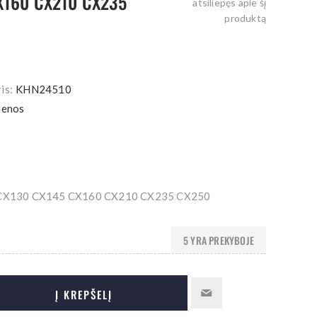
X160 CX210 CX235
atsiliepęs apie šį
produktą
is:
KHN24510
ienos
X130 CX145 CX160 CX210 CX235 CX250
5 YRA PREKYBOJE
Į KREPŠELĮ