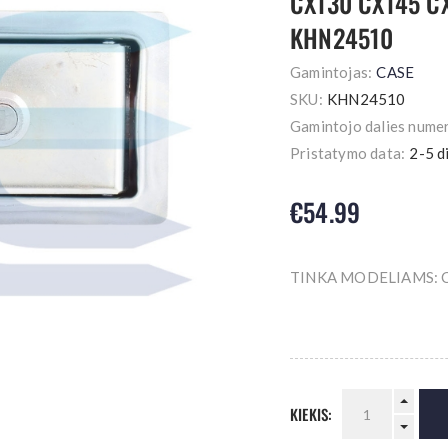
CX130 CX145 C
KHN24510
Gamintojas:
CASE
SKU:
KHN24510
Gamintojo dalies numer
Pristatymo data:
2-5 d
€54.99
TINKA MODELIAMS: C
KIEKIS: