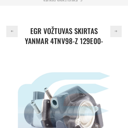
EGR vožtuvas skirtas YANMAR 4TNV98-Z 129E00-13901
129E0013901
EGR VOŽTUVAS SKIRTAS
YANMAR 4TNV98-Z 129E00-
13901 129E0013901