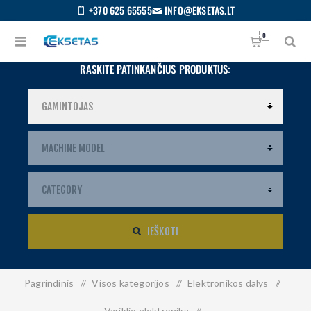
+370 625 65555
INFO@EKSETAS.LT
0
RASKITE PATINKANČIUS PRODUKTUS:
IEŠKOTI
Pagrindinis
/
Visos kategorijos
/
Elektronikos dalys
/
S
IETUVIŲ
Variklio elektronika
/