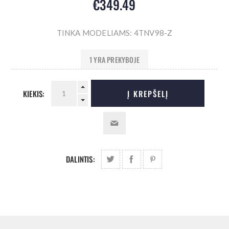
€349.49
TINKA MODELIAMS: 4TNV98-Z
1 YRA PREKYBOJE
KIEKIS:
Į KREPŠELĮ
DALINTIS: