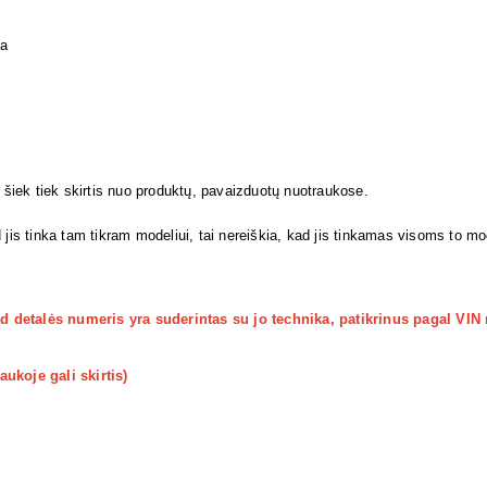
ja
i šiek tiek skirtis nuo produktų, pavaizduotų nuotraukose.
 jis tinka tam tikram modeliui, tai nereiškia, kad jis tinkamas visoms to m
kad detalės numeris yra suderintas su jo technika, patikrinus pagal VIN
ukoje gali skirtis)