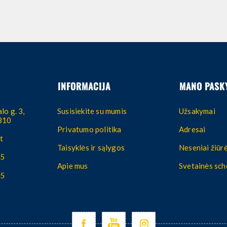
INFORMACIJA
MANO PASK
lo g. 3,
Susisiekite su mumis
Užsakymai
4310
Privatumo politika
Adresai
t
Taisyklės ir sąlygos
Neseniai žiūrė
55
Apie mus
Svetainės sc
55