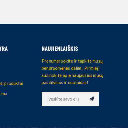
YRA
NAUJIENLAIŠKIS
Prenumeruokite ir tapkite mūsų
bendruomenės dalimi. Pirmieji
sužinokite apie naujausius mūsų
pasiūlymus ir nuolaidas!
ti produktai
hema