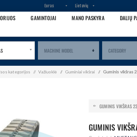
GORIJOS
GAMINTOJAI
MANO PASKYRA
DALIŲ P
AS
isos kategorijos
/
Važiuoklė
/
Guminiai vikšrai
/
Guminis vikšras 
GUMINIS VIKŠRAS 2
GUMINIS VIKŠR