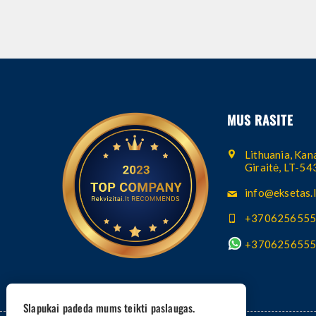
MUS RASITE
Lithuania, Kana
Giraitė, LT-5
info@eksetas.l
+370625655
+370625655
Slapukai padeda mums teikti paslaugas.