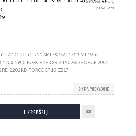
,
KOBELCO
,
GEHL
,
NEUSON
,
CAT - CATERPILLAR
atsiliepęs apie šį
produktą
te
ite
301.7D GEHL GE222 SK15SR ME1503 ME1902
 1703 1902 FORCE 1902RD 1902RD FORCE 2002
2RD 2202RD FORCE ET18 EZ17
2 YRA PREKYBOJE
Į KREPŠELĮ