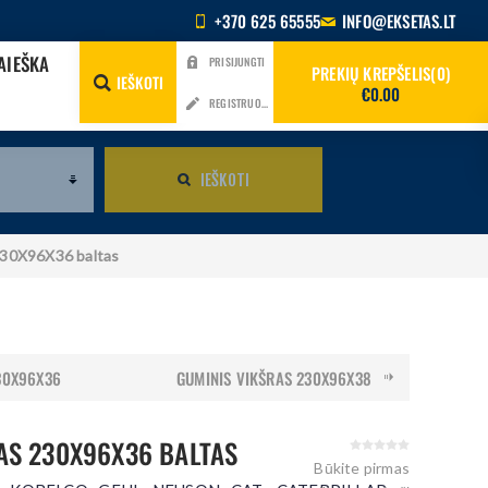
+370 625 65555
INFO@EKSETAS.LT
AIEŠKA
PRISIJUNGTI
PREKIŲ KREPŠELIS
0
IEŠKOTI
€0.00
REGISTRUOTIS
IEŠKOTI
230X96X36 baltas
30X96X36
GUMINIS VIKŠRAS 230X96X38
AS 230X96X36 BALTAS
Būkite pirmas