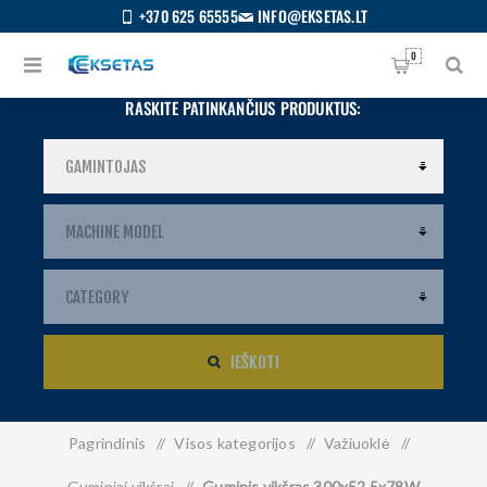
+370 625 65555
INFO@EKSETAS.LT
0
RASKITE PATINKANČIUS PRODUKTUS:
IEŠKOTI
Pagrindinis
/
Visos kategorijos
/
Važiuoklė
/
S
IETUVIŲ
Guminiai vikšrai
/
Guminis vikšras 300x52.5x78W