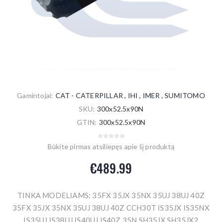
Gamintojai:
CAT - CATERPILLAR
,
IHI
,
IMER
,
SUMITOMO
SKU:
300x52.5x90N
GTIN:
300x52.5x90N
Būkite pirmas atsiliepęs apie šį produktą
€489.99
TINKA MODELIAMS: 35FX 35JX 35NX 35UJ 38UJ 40Z
35FX 35JX 35NX 35UJ 38UJ 40Z CCH30T IS35JX IS35NX
IS35UJ IS38UJ IS40UJ IS40Z 35N SH35JX SH35JX2