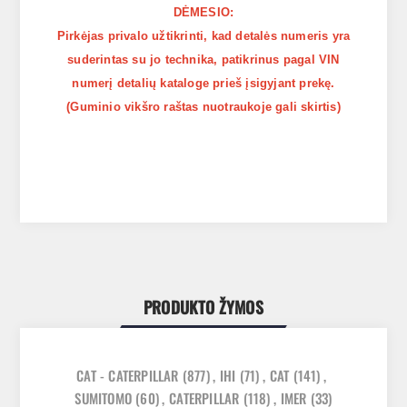
DĖMESIO:
Pirkėjas privalo užtikrinti, kad detalės numeris yra
suderintas su jo technika, patikrinus pagal VIN
numerį detalių kataloge prieš įsigyjant prekę.
(Guminio vikšro raštas nuotraukoje gali skirtis)
PRODUKTO ŽYMOS
CAT - CATERPILLAR
(877)
,
IHI
(71)
,
CAT
(141)
,
SUMITOMO
(60)
,
CATERPILLAR
(118)
,
IMER
(33)