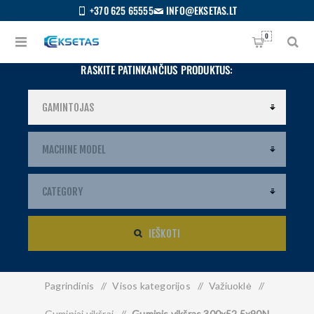
+370 625 65555
INFO@EKSETAS.LT
0
RASKITE PATINKANČIUS PRODUKTUS:
IEŠKOTI
Pagrindinis
/
Visos kategorijos
/
Važiuoklė
/
S
IETUVIŲ
Guminiai vikšrai
/
Guminis vikšras 300x52.5x90N