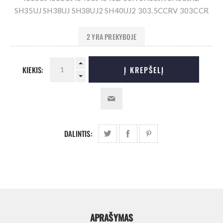
SH35UJ SH38UJ SH38UJ2 SH40UJ2 303.5CCRV 303CCR
2 YRA PREKYBOJE
KIEKIS:
Į KREPŠELĮ
DALINTIS:
APRAŠYMAS