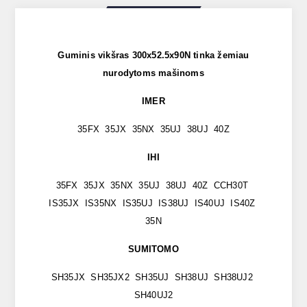
Guminis vikšras 300x52.5x90N tinka žemiau
nurodytoms mašinoms
IMER
35FX 35JX 35NX 35UJ 38UJ 40Z
IHI
35FX 35JX 35NX 35UJ 38UJ 40Z CCH30T
IS35JX IS35NX IS35UJ IS38UJ IS40UJ IS40Z
35N
SUMITOMO
SH35JX SH35JX2 SH35UJ SH38UJ SH38UJ2
SH40UJ2