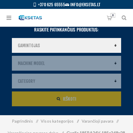
+370 625 65555
INFO@EKSETAS.LT
0
RASKITE PATINKANČIUS PRODUKTUS:
IEŠKOTI
Pagrindinis
/
Visos kategorijos
/
Varančioji pavara
/
S
IETUVIŲ
Varančiosios pavaros dalys
/
Guolis 185BA24V 185x248x28