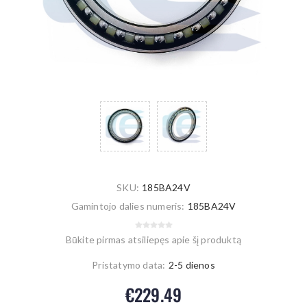
SKU:
185BA24V
Gamintojo dalies numeris:
185BA24V
Būkite pirmas atsiliepęs apie šį produktą
Pristatymo data:
2-5 dienos
€229.49