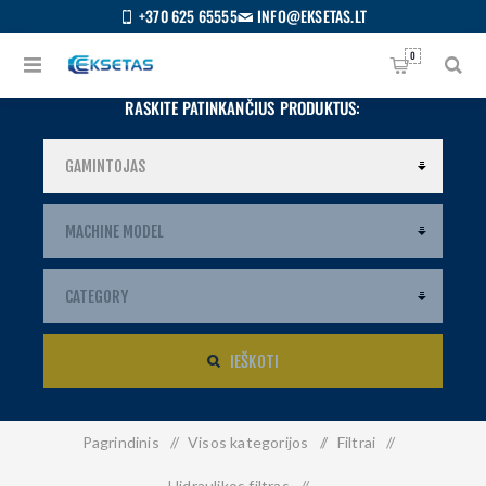
+370 625 65555
INFO@EKSETAS.LT
0
RASKITE PATINKANČIUS PRODUKTUS:
IEŠKOTI
Pagrindinis
/
Visos kategorijos
/
Filtrai
/
S
IETUVIŲ
Hidraulikos filtras
/