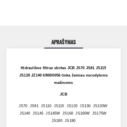
APRAŠYMAS
Hidraulikos filtras skirtas
JCB JS70 JS81 JS115
JS120 JZ140 6900/0056
tinka žemiau nurodytoms
mašinoms
JCB
JS70 JS81 JS110 JS115 JS120 JS130 JS130W
JS140 JS145 JS145W JS160 JS160W JS175W
JS180 JS190