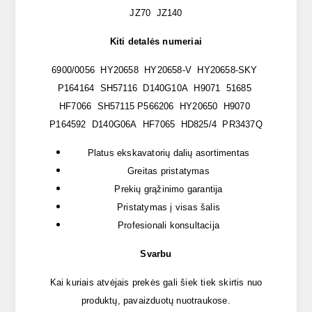
JZ70 JZ140
Kiti detalės numeriai
6900/0056 HY20658 HY20658-V HY20658-SKY
P164164 SH57116 D140G10A H9071 51685
HF7066 SH57115 P566206 HY20650 H9070
P164592 D140G06A HF7065 HD825/4 PR3437Q
Platus ekskavatorių dalių asortimentas
Greitas pristatymas
Prekių grąžinimo garantija
Pristatymas į visas šalis
Profesionali konsultacija
Svarbu
Kai kuriais atvėjais prekės gali šiek tiek skirtis nuo
produktų, pavaizduotų nuotraukose.