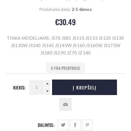
Pristatymo data:
2-5 dienos
€30.49
TINKA MODELIAMS: JS70 JS81 JS110 JS115 JS120 JS130
JS130W JS140 JS145 JS145W JS160 JS160W JS175W
JS180 JS190 JZ70 JZ140
5 YRA PREKYBOJE
KIEKIS:
Į KREPŠELĮ
DALINTIS: