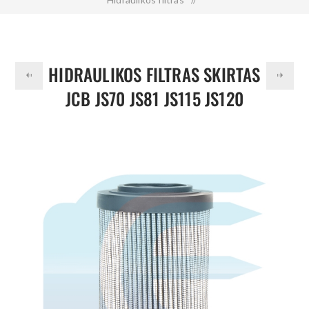
Hidraulikos filtras skirtas JCB JS70 JS81 JS115 JS120 JZ140
6900/0056
HIDRAULIKOS FILTRAS SKIRTAS
JCB JS70 JS81 JS115 JS120
JZ140 6900/0056