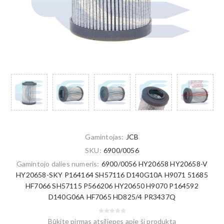
Gamintojas:
JCB
SKU:
6900/0056
Gamintojo dalies numeris:
6900/0056 HY20658 HY20658-V
HY20658-SKY P164164 SH57116 D140G10A H9071 51685
HF7066 SH57115 P566206 HY20650 H9070 P164592
D140G06A HF7065 HD825/4 PR3437Q
Būkite pirmas atsiliepęs apie šį produktą