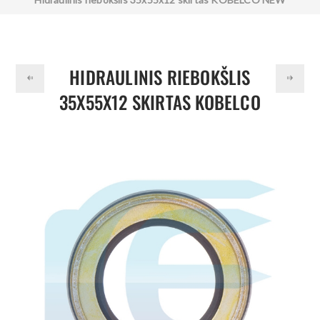
HOLLAND YN15V00009S027 AP2085G
HIDRAULINIS RIEBOKŠLIS
35X55X12 SKIRTAS KOBELCO
NEW HOLLAND
YN15V00009S027 AP2085G