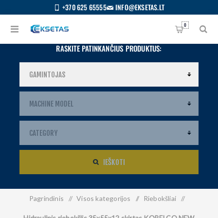
+370 625 65555
INFO@EKSETAS.LT
0
RASKITE PATINKANČIUS PRODUKTUS:
IEŠKOTI
Pagrindinis
/
Visos kategorijos
/
Riebokšliai
/
S
IETUVIŲ
Hidraulinis riebokšlis 35x55x12 skirtas KOBELCO NEW