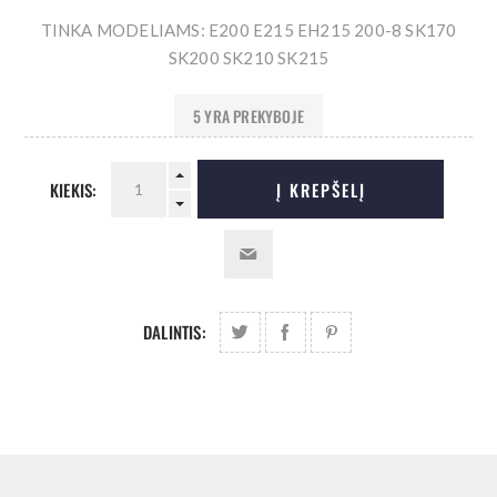
TINKA MODELIAMS: E200 E215 EH215 200-8 SK170
SK200 SK210 SK215
5 YRA PREKYBOJE
KIEKIS:
Į KREPŠELĮ
DALINTIS: