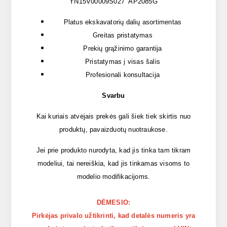
YN15V00009S027 AP2085G
Platus ekskavatorių dalių asortimentas
Greitas pristatymas
Prekių grąžinimo garantija
Pristatymas į visas šalis
Profesionali konsultacija
Svarbu
Kai kuriais atvėjais prekės gali šiek tiek skirtis nuo
produktų, pavaizduotų nuotraukose.
Jei prie produkto nurodyta, kad jis tinka tam tikram
modeliui, tai nereiškia, kad jis tinkamas visoms to
modelio modifikacijoms.
DĖMESIO:
Pirkėjas privalo užtikrinti, kad detalės numeris yra