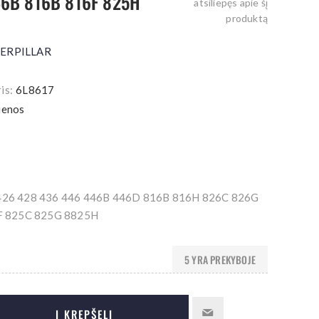
46B 816B 816F 825H
atsiliepęs apie šį
produktą
TERPILLAR
is:
6L8617
ienos
26 428 436 446 446B 446D 816B 816H 826C 826G
F 825C 825G 8825H
5 YRA PREKYBOJE
Į KREPŠELĮ