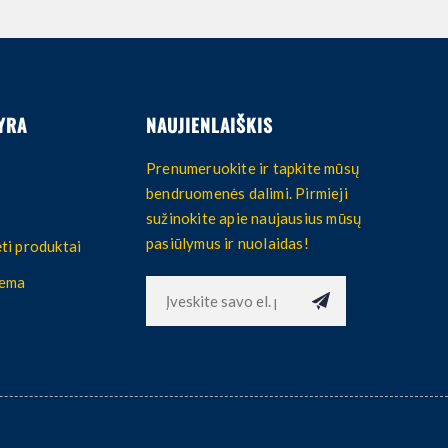
YRA
NAUJIENLAIŠKIS
Prenumeruokite ir tapkite mūsų
bendruomenės dalimi. Pirmieji
sužinokite apie naujausius mūsų
pasiūlymus ir nuolaidas!
ti produktai
hema