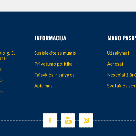
INFORMACIJA
MANO PASK
lo g. 3,
Susisiekite su mumis
Užsakymai
4310
Privatumo politika
Adresai
t
Taisyklės ir sąlygos
Neseniai žiūrė
55
Apie mus
Svetainės sc
55