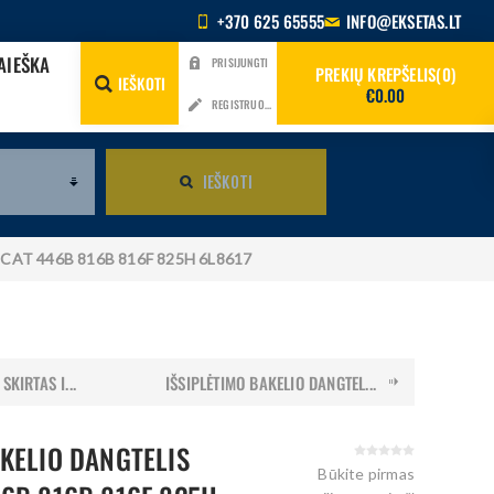
+370 625 65555
INFO@EKSETAS.LT
AIEŠKA
PRISIJUNGTI
PREKIŲ KREPŠELIS
0
IEŠKOTI
€0.00
REGISTRUOTIS
IEŠKOTI
tas CAT 446B 816B 816F 825H 6L8617
KIRTAS I...
IŠSIPLĖTIMO BAKELIO DANGTEL...
AKELIO DANGTELIS
Būkite pirmas