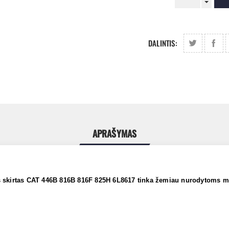
DALINTIS:
APRAŠYMAS
is skirtas CAT 446B 816B 816F 825H 6L8617 tinka žemiau nurodytoms 
6D