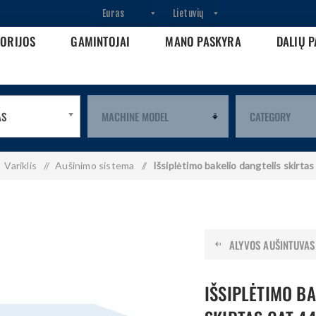
GORIJOS
GAMINTOJAI
MANO PASKYRA
DALIŲ P
AS
Variklis
/
Aušinimo sistema
/
Išsiplėtimo bakelio dangtelis skir
ALYVOS AUŠINTUVAS S
IŠSIPLĖTIMO B