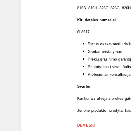
816B 816H 826C 826G 826H
Kiti detalės numeriai
6L8617
Platus ekskavatorių dali
Greitas pristatymas
Prekių grąžinimo garanti
Pristatymas į visas šalis
Profesionali konsultacija
Svarbu
Kai kuriais atvėjais prekės gal
Jei prie produkto nurodyta, kad
DĖMESIO: