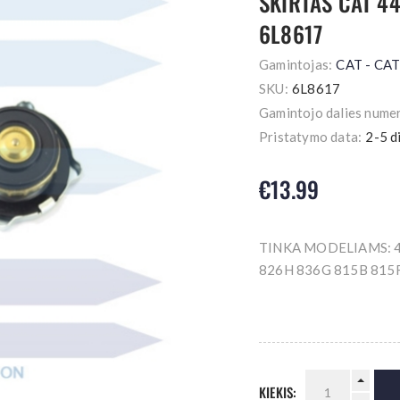
SKIRTAS CAT 4
6L8617
Gamintojas:
CAT - CA
SKU:
6L8617
Gamintojo dalies numer
Pristatymo data:
2-5 d
€13.99
TINKA MODELIAMS: 4
826H 836G 815B 815
KIEKIS: