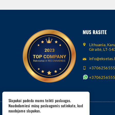
MUS RASITE
Lithuania, Kana
Giraitė, LT-5
info@eksetas.l
+370625655
+370625655
Slapukai padeda mums teikti paslaugas.
Naudodamiesi mūsų paslaugomis sutinkate, kad
naudojame slapukus.