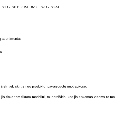
 836G 815B 815F 825C 825G 8825H
ų asortimentas
ja
i šiek tiek skirtis nuo produktų, pavaizduotų nuotraukose.
 jis tinka tam tikram modeliui, tai nereiškia, kad jis tinkamas visoms to m