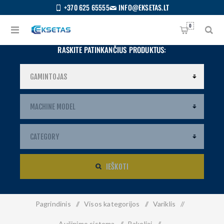
+370 625 65555
INFO@EKSETAS.LT
0
RASKITE PATINKANČIUS PRODUKTUS:
IEŠKOTI
Pagrindinis
/
Visos kategorijos
/
Variklis
/
S
IETUVIŲ
Aušinimo sistema
/
Bakeliai
/