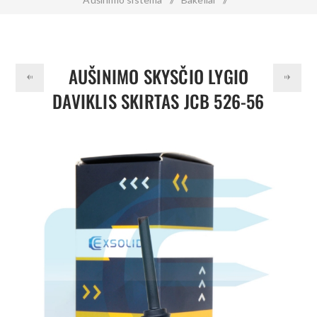
Aušinimo skysčio lygio daviklis skirtas JCB 526-56 JS220
TM320 333/D0281
AUŠINIMO SKYSČIO LYGIO
DAVIKLIS SKIRTAS JCB 526-56
JS220 TM320 333/D0281