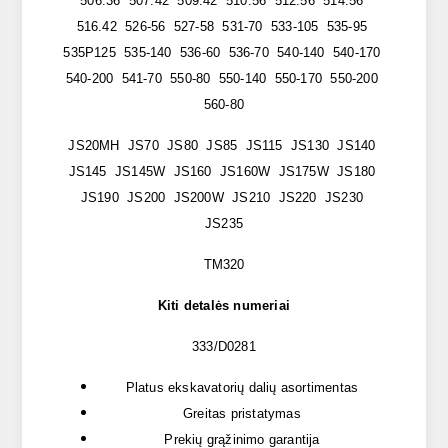
506.36 507.42 509.42 510.56 512.56 514.56
516.42 526-56 527-58 531-70 533-105 535-95
535P125 535-140 536-60 536-70 540-140 540-170
540-200 541-70 550-80 550-140 550-170 550-200
560-80
JS20MH JS70 JS80 JS85 JS115 JS130 JS140
JS145 JS145W JS160 JS160W JS175W JS180
JS190 JS200 JS200W JS210 JS220 JS230
JS235
TM320
Kiti detalės numeriai
333/D0281
Platus ekskavatorių dalių asortimentas
Greitas pristatymas
Prekių grąžinimo garantija