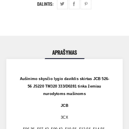
DALINTIS:
APRAŠYMAS
Aušinimo skysčio lygio daviklis skirtas JCB 526-
56 JS220 TM320 333/D0281 tinka žemiau
nurodytoms mašinoms
JCB
3CX