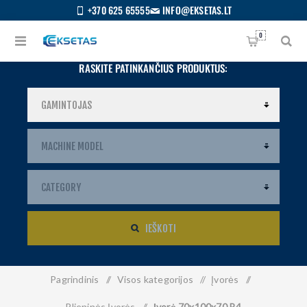
+370 625 65555
INFO@EKSETAS.LT
0
RASKITE PATINKANČIUS PRODUKTUS:
IEŠKOTI
Pagrindinis
/
Visos kategorijos
/
Įvorės
/
S
IETUVIŲ
Plieninės Įvorės
/
Įvorė 70x100x70 B4