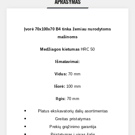
APRAŠYMAS
Įvorė 70x100x70 B4 tinka žemiau nurodytoms
mašinoms
Medžiagos kietumas
HRC 50
Išmatavimai:
Vidus:
70 mm
Išorė:
100 mm
Ilgis:
70 mm
Platus ekskavatorių dalių asortimentas
Greitas pristatymas
Prekių grąžinimo garantija
Pristatymas į visas šalis