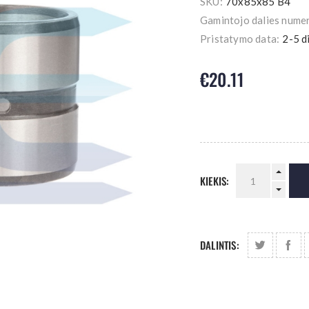
SKU:
70x85x85 B4
Gamintojo dalies numer
Pristatymo data:
2-5 d
€20.11
KIEKIS:
DALINTIS: