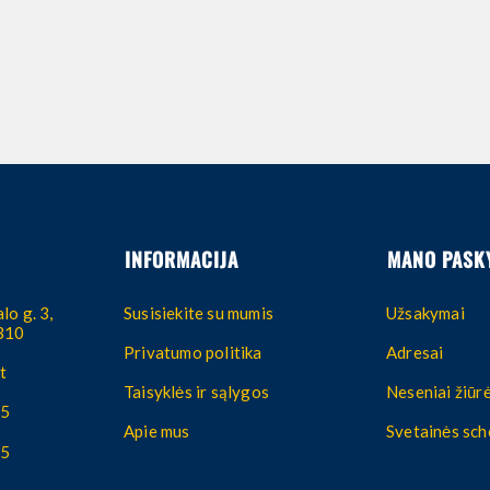
INFORMACIJA
MANO PASK
lo g. 3,
Susisiekite su mumis
Užsakymai
4310
Privatumo politika
Adresai
t
Taisyklės ir sąlygos
Neseniai žiūrė
55
Apie mus
Svetainės sc
55