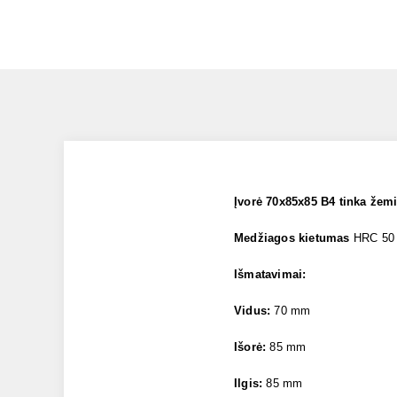
Įvorė 70x85x85 B4 tinka že
Medžiagos kietumas
HRC 50
Išmatavimai:
Vidus:
70 mm
Išorė:
85 mm
Ilgis:
85 mm