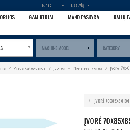
GORIJOS
GAMINTOJAI
MANO PASKYRA
DALIŲ P
AS
inis
/
Visos kategorijos
/
Įvorės
/
Plieninės Įvorės
/
Įvorė 70x
ĮVORĖ 70X85X80 B4
ĮVORĖ 70X85X8