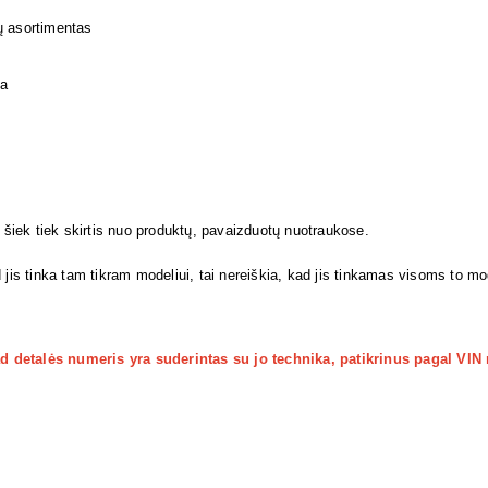
ų asortimentas
ja
i šiek tiek skirtis nuo produktų, pavaizduotų nuotraukose.
 jis tinka tam tikram modeliui, tai nereiškia, kad jis tinkamas visoms to m
kad detalės numeris yra suderintas su jo technika, patikrinus pagal VIN