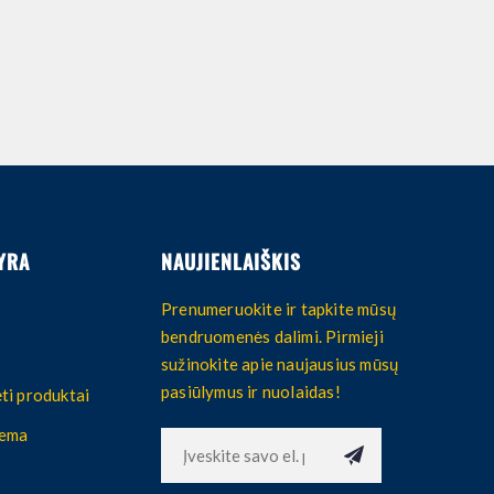
YRA
NAUJIENLAIŠKIS
Prenumeruokite ir tapkite mūsų
bendruomenės dalimi. Pirmieji
sužinokite apie naujausius mūsų
pasiūlymus ir nuolaidas!
ti produktai
hema