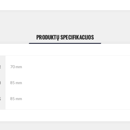
PRODUKTŲ SPECIFIKACIJOS
R
70 mm
O
85 mm
S
85 mm