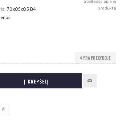
atsiliepęs apie šį
produktą
is:
70x85x85 B4
ienos
4 YRA PREKYBOJE
Į KREPŠELĮ