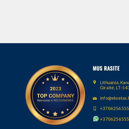
MUS RASITE
Lithuania, Kana
Giraitė, LT-5
info@eksetas.l
+370625655
+370625655