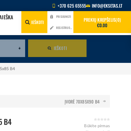
+370 625 65555
INFO@EKSETAS.LT
AIEŠKA
PRISIJUNGTI
PREKIŲ KREPŠELIS
0
IEŠKOTI
€0.00
REGISTRUOTIS
IEŠKOTI
85x85 B4
ĮVORĖ 70X85X90 B4
5 B4
Būkite pirmas