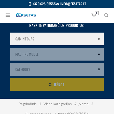
+370 625 65555
INFO@EKSETAS.LT
0
RASKITE PATINKANČIUS PRODUKTUS:
IEŠKOTI
Pagrindinis
/
Visos kategorijos
/
Įvorės
/
S
IETUVIŲ
Plieninės Įvorės
/
Įvorė 80x95x75 B4