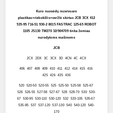
Kuro nuosėdų rezervuaro
plastikas+riebokšlis+veržlė skirtas JCB 3CX 412
535-95 716-51 930-2 8015 FASTRAC 125-65 ROBOT
1105 JS130 TM270 32/904709 tinka žemiau
nurodytoms mašinoms
JCB
2CX 2DX 3C 3CX 3D 4CN 4C 4CX
406 407 408 409 410 411 412 414 415 416
425 426 435 436
520 520-50 520-55 525 525-50 525-58 525-67
526 526-55 527-58 527-67 528 528-70 530 530-
67 530-95 530-110 530-120 532 533-105 535-67
535-95 537 537-120 537-130 540 540-120 540-
170