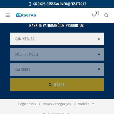
+370 625 65555
INFO@EKSETAS.LT
0
RASKITE PATINKANČIUS PRODUKTUS:
IEŠKOTI
Pagrindinis
/
Visos kategorijos
/
Variklis
/
S
IETUVIŲ
Kuro sistema
/