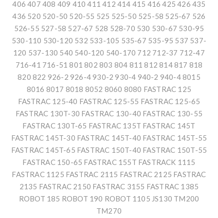
406 407 408 409 410 411 412 414 415 416 425 426 435
436 520 520-50 520-55 525 525-50 525-58 525-67 526
526-55 527-58 527-67 528 528-70 530 530-67 530-95
530-110 530-120 532 533-105 535-67 535-95 537 537-
120 537-130 540 540-120 540-170 712 712-37 712-47
716-41 716-51 801 802 803 804 811 812 814 817 818
820 822 926-2 926-4 930-2 930-4 940-2 940-4 8015
8016 8017 8018 8052 8060 8080 FASTRAC 125
FASTRAC 125-40 FASTRAC 125-55 FASTRAC 125-65
FASTRAC 130T-30 FASTRAC 130-40 FASTRAC 130-55
FASTRAC 130T-65 FASTRAC 135T FASTRAC 145T
FASTRAC 145T-30 FASTRAC 145T-40 FASTRAC 145T-55
FASTRAC 145T-65 FASTRAC 150T-40 FASTRAC 150T-55
FASTRAC 150-65 FASTRAC 155T FASTRACK 1115
FASTRAC 1125 FASTRAC 2115 FASTRAC 2125 FASTRAC
2135 FASTRAC 2150 FASTRAC 3155 FASTRAC 1385
ROBOT 185 ROBOT 190 ROBOT 1105 JS130 TM200
TM270