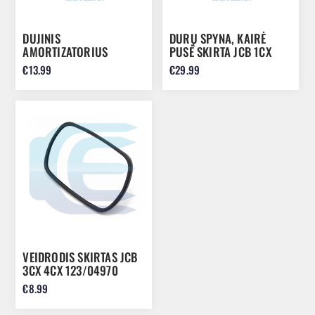
DUJINIS
DURŲ SPYNA, KAIRĖ
AMORTIZATORIUS
PUSĖ SKIRTA JCB 1CX
SKIRTAS JCB 527-58 535-
2CX 4CX 332/A9108
€13.99
€29.99
140 332/C9086
VEIDRODIS SKIRTAS JCB
3CX 4CX 123/04970
€8.99