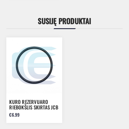
SUSIJĘ PRODUKTAI
KURO REZERVUARO
RIEBOKŠLIS SKIRTAS JCB
3CX 530-95 32/904708
€6.99