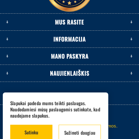
MUS RASITE
INFORMACIJA
MANO PASKYRA
NAUJIENLAIŠKIS
Slapukai padeda mums teikti paslaugas.
Naudodamiesi mūsų paslaugomis sutinkate, kad
naudojame slapukus.
2026 www.eksetas.lt. Visos teisės saugomos.
Sutinku
Sužinoti daugiau
Sistema -
nopCommerce