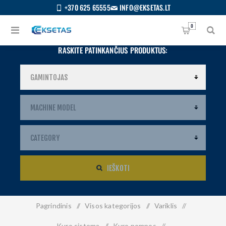
+370 625 65555
INFO@EKSETAS.LT
0
RASKITE PATINKANČIUS PRODUKTUS:
IEŠKOTI
Pagrindinis
/
Visos kategorijos
/
Variklis
/
S
IETUVIŲ
Kuro sistema
/
Kuro pompos
/