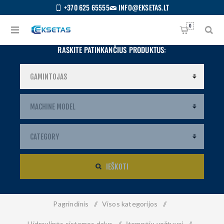
+370 625 65555
INFO@EKSETAS.LT
0
RASKITE PATINKANČIUS PRODUKTUS:
IEŠKOTI
Pagrindinis
/
Visos kategorijos
/
S
IETUVIŲ
Hidraulinės sistemos dalys
/
Įtempėjų vožtuvai
/