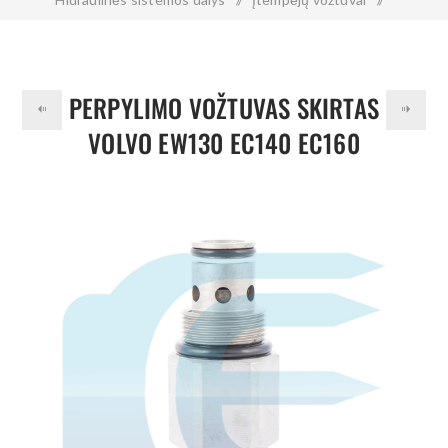
Perpylimo vožtuvas skirtas VOLVO EW130 EC140 EC160
EW170 EW180 SA7270-30160
PERPYLIMO VOŽTUVAS SKIRTAS
VOLVO EW130 EC140 EC160
EW170 EW180 SA7270-30160