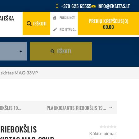
+370 625 65555
INFO@EKSETAS.LT
AIEŠKA
PRISIJUNGTI
PREKIŲ KREPŠELIS
0
IEŠKOTI
€0.00
REGISTRUOTIS
IEŠKOTI
.7 skirtas MAG-33VP
KŠLIS 19...
PLAUKIOJANTIS RIEBOKŠLIS 19...
 RIEBOKŠLIS
Būkite pirmas