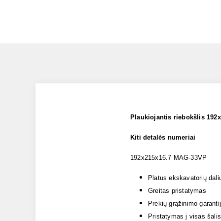
Plaukiojantis riebokšlis 1
Kiti detalės numeriai
192x215x16.7 MAG-33VP
Platus ekskavatorių dali
Greitas pristatymas
Prekių grąžinimo garanti
Pristatymas į visas šalis