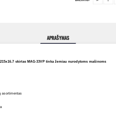
APRAŠYMAS
92x215x16.7 skirtas MAG-33VP tinka žemiau nurodytoms mašinoms
ų asortimentas
ja