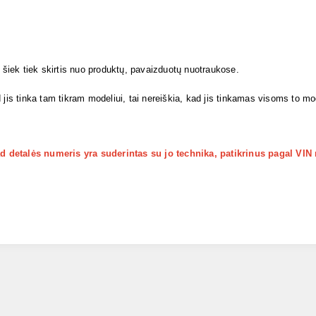
i šiek tiek skirtis nuo produktų, pavaizduotų nuotraukose.
 jis tinka tam tikram modeliui, tai nereiškia, kad jis tinkamas visoms to m
kad detalės numeris yra suderintas su jo technika, patikrinus pagal VIN