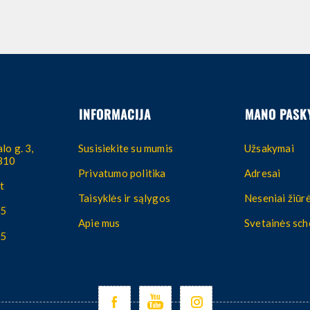
INFORMACIJA
MANO PASK
lo g. 3,
Susisiekite su mumis
Užsakymai
4310
Privatumo politika
Adresai
t
Taisyklės ir sąlygos
Neseniai žiūrė
55
Apie mus
Svetainės sc
55