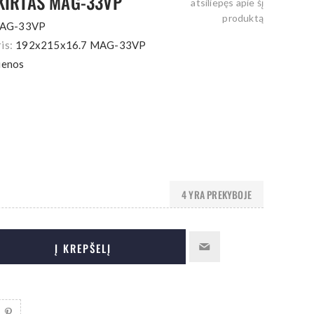
SKIRTAS MAG-33VP
atsiliepęs apie šį
produktą
MAG-33VP
is:
192x215x16.7 MAG-33VP
ienos
4 YRA PREKYBOJE
Į KREPŠELĮ