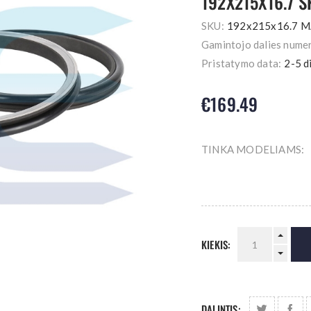
192X215X16.7 
SKU:
192x215x16.7 
Gamintojo dalies numer
Pristatymo data:
2-5 d
€169.49
TINKA MODELIAMS:
KIEKIS:
DALINTIS: