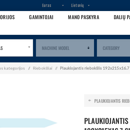
GORIJOS
GAMINTOJAI
MANO PASKYRA
DALIŲ P
AS
os kategorijos
/
Riebokšliai
/
Plaukiojantis riebokšlis 192x215x16
PLAUKIOJANTIS RIEBO
PLAUKIOJANTIS