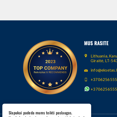
MUS RASITE
Lithuania, Kana
Giraitė, LT-5
info@eksetas.l
+370625655
+370625655
Slapukai padeda mums teikti paslaugas.