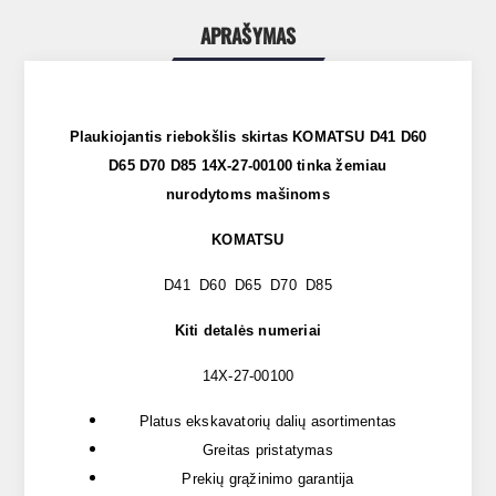
APRAŠYMAS
Plaukiojantis riebokšlis skirtas
KOMATSU D41 D60
D65 D70 D85 14X-27-00100
tink
a žemiau
nurodytoms mašinoms
KOMATSU
D41 D60 D65 D70 D85
Kiti detalės numeriai
14X-27-00100
Platus ekskavatorių dalių asortimentas
Greitas pristatymas
Prekių grąžinimo garantija