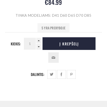
€84.99
TINKA MODELIAMS: D41 D60 D65 D70 D85
5 YRA PREKYBOJE
KIEKIS:
Į KREPŠELĮ
DALINTIS: