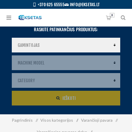
+370 625 65555
INFO@EKSETAS.LT
0
RASKITE PATINKANČIUS PRODUKTUS:
IEŠKOTI
Pagrindinis
/
Visos kategorijos
/
Varančioji pavara
/
S
IETUVIŲ
Varančiosios pavaros dalys
/