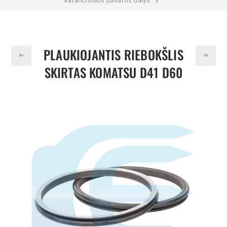
Plaukiojantis riebokšlis skirtas KOMATSU D41 D60 D65 D70
D85 14X-27-00100
PLAUKIOJANTIS RIEBOKŠLIS
SKIRTAS KOMATSU D41 D60
D65 D70 D85 14X-27-00100