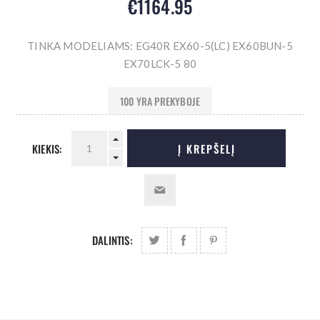
€1164.95
TINKA MODELIAMS: EG40R EX60-5(LC) EX60BUN-5
EX70LCK-5 80
100 YRA PREKYBOJE
KIEKIS:
Į KREPŠELĮ
DALINTIS: