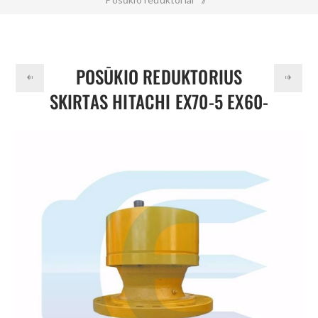
Posūkio reduktorius skirtas HITACHI EX70-5 EX60-5 4398053
POSŪKIO REDUKTORIUS
SKIRTAS HITACHI EX70-5 EX60-
5 4398053