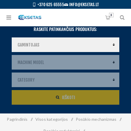
+370 625 65555
INFO@EKSETAS.LT
0
RASKITE PATINKANČIUS PRODUKTUS:
IEŠKOTI
Pagrindinis
/
Visos kategorijos
/
Posūkio mechanizmas
/
S
IETUVIŲ
Posūkio reduktoriai
/