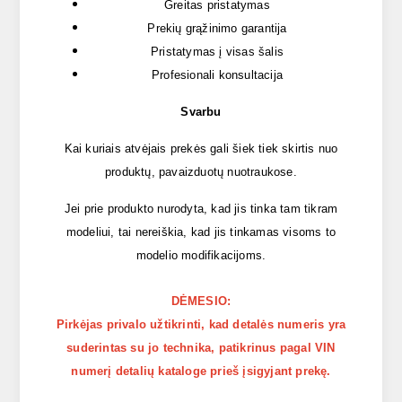
Greitas pristatymas
Prekių grąžinimo garantija
Pristatymas į visas šalis
Profesionali konsultacija
Svarbu
Kai kuriais atvėjais prekės gali šiek tiek skirtis nuo
produktų, pavaizduotų nuotraukose.
Jei prie produkto nurodyta, kad jis tinka tam tikram
modeliui, tai nereiškia, kad jis tinkamas visoms to
modelio modifikacijoms.
DĖMESIO:
Pirkėjas privalo užtikrinti, kad detalės numeris yra
suderintas su jo technika, patikrinus pagal VIN
numerį detalių kataloge prieš įsigyjant prekę.