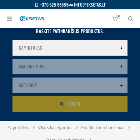
+370 625 65555
INFO@EKSETAS.LT
0
RASKITE PATINKANČIUS PRODUKTUS:
IEŠKOTI
Pagrindinis
/
Visos kategorijos
/
Posūkio mechanizmas
/
S
IETUVIŲ
Posūkio reduktoriai
/