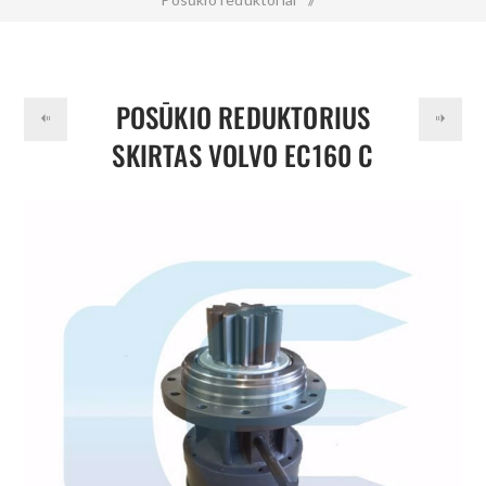
Posūkio reduktorius skirtas VOLVO EC160 C 14540719
POSŪKIO REDUKTORIUS
SKIRTAS VOLVO EC160 C
14540719