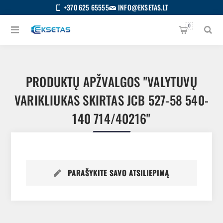
+370 625 65555
INFO@EKSETAS.LT
0
PRODUKTŲ APŽVALGOS
VALYTUVŲ
VARIKLIUKAS SKIRTAS JCB 527-58 540-
140 714/40216
PARAŠYKITE SAVO ATSILIEPIMĄ
S
IETUVIŲ