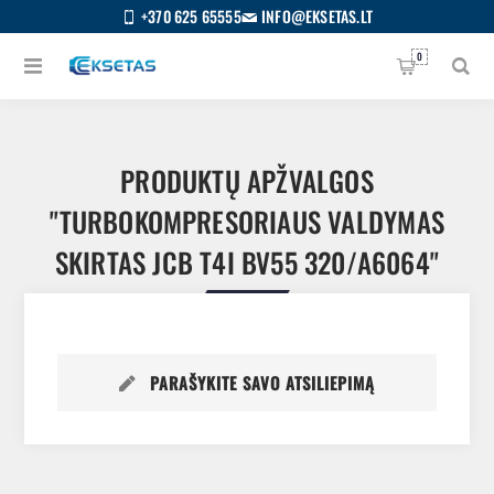
+370 625 65555
INFO@EKSETAS.LT
0
PRODUKTŲ APŽVALGOS
TURBOKOMPRESORIAUS VALDYMAS
SKIRTAS JCB T4I BV55 320/A6064
PARAŠYKITE SAVO ATSILIEPIMĄ
S
IETUVIŲ