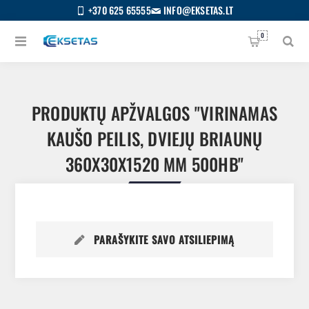
+370 625 65555
INFO@EKSETAS.LT
0
PRODUKTŲ APŽVALGOS
VIRINAMAS
KAUŠO PEILIS, DVIEJŲ BRIAUNŲ
360X30X1520 MM 500HB
PARAŠYKITE SAVO ATSILIEPIMĄ
S
IETUVIŲ