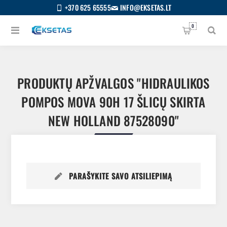
+370 625 65555
INFO@EKSETAS.LT
0
PRODUKTŲ APŽVALGOS
HIDRAULIKOS
POMPOS MOVA 90H 17 ŠLICŲ SKIRTA
NEW HOLLAND 87528090
PARAŠYKITE SAVO ATSILIEPIMĄ
S
IETUVIŲ