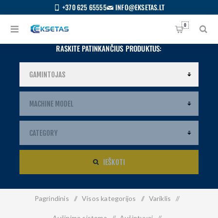
+370 625 65555
INFO@EKSETAS.LT
0
RASKITE PATINKANČIUS PRODUKTUS:
IEŠKOTI
Pagrindinis
/
Visos kategorijos
/
Variklis
/
S
IETUVIŲ
Aušinimo sistema
/
Aušintuvai
/