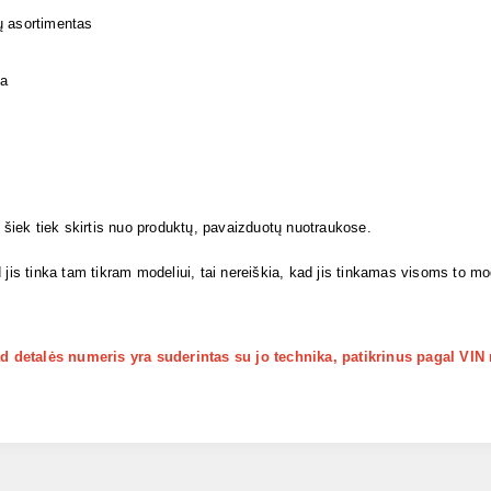
ų asortimentas
ja
i šiek tiek skirtis nuo produktų, pavaizduotų nuotraukose.
 jis tinka tam tikram modeliui, tai nereiškia, kad jis tinkamas visoms to m
kad detalės numeris yra suderintas su jo technika, patikrinus pagal VIN