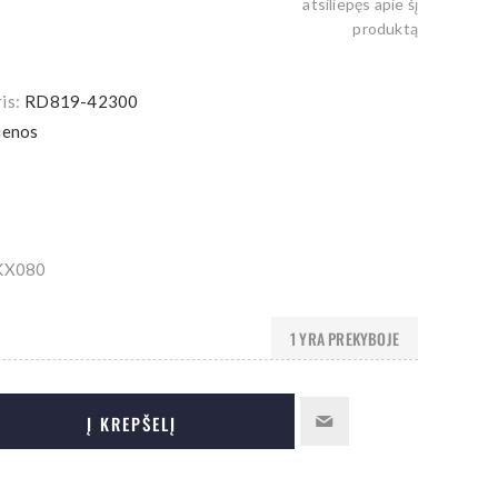
atsiliepęs apie šį
produktą
is:
RD819-42300
ienos
KX080
1 YRA PREKYBOJE
Į KREPŠELĮ