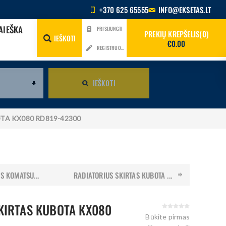
+370 625 65555
INFO@EKSETAS.LT
AIEŠKA
PRISIJUNGTI
PREKIŲ KREPŠELIS
0
IEŠKOTI
€0.00
REGISTRUOTIS
IEŠKOTI
BOTA KX080 RD819-42300
S KOMATSU...
RADIATORIUS SKIRTAS KUBOTA ...
KIRTAS KUBOTA KX080
Būkite pirmas