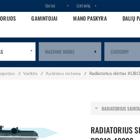
GORIJOS
GAMINTOJAI
MANO PASKYRA
DALIŲ P
AS
egorijos
/
Variklis
/
Aušinimo sistema
/
Radiatorius skirtas KU
RADIATORIUS SKIRTA
RADIATORIUS S