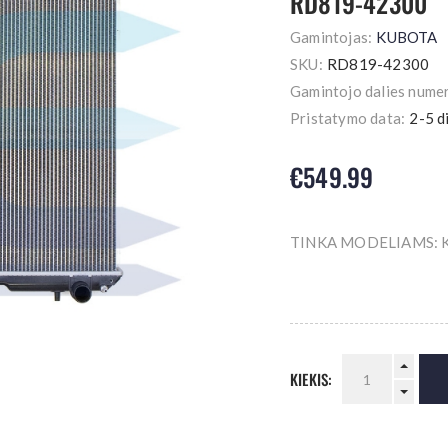
RD819-42300
Gamintojas:
KUBOTA
SKU:
RD819-42300
Gamintojo dalies numer
Pristatymo data:
2-5 d
€549.99
TINKA MODELIAMS: 
KIEKIS: