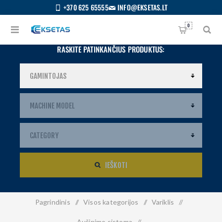
+370 625 65555
INFO@EKSETAS.LT
0
RASKITE PATINKANČIUS PRODUKTUS:
IEŠKOTI
Pagrindinis
/
Visos kategorijos
/
Variklis
/
S
IETUVIŲ
Aušinimo sistema
/