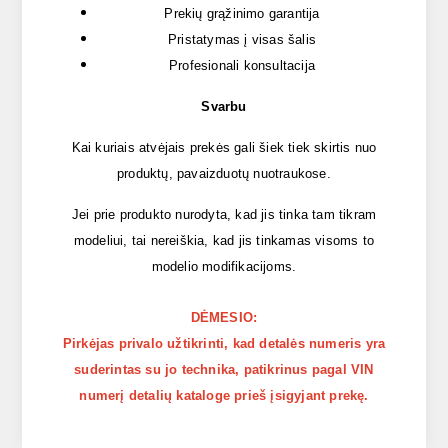
Prekių grąžinimo garantija
Pristatymas į visas šalis
Profesionali konsultacija
Svarbu
Kai kuriais atvėjais prekės gali šiek tiek skirtis nuo
produktų, pavaizduotų nuotraukose.
Jei prie produkto nurodyta, kad jis tinka tam tikram
modeliui, tai nereiškia, kad jis tinkamas visoms to
modelio modifikacijoms.
DĖMESIO:
Pirkėjas privalo užtikrinti, kad detalės numeris yra
suderintas su jo technika, patikrinus pagal VIN
numerį detalių kataloge prieš įsigyjant prekę.