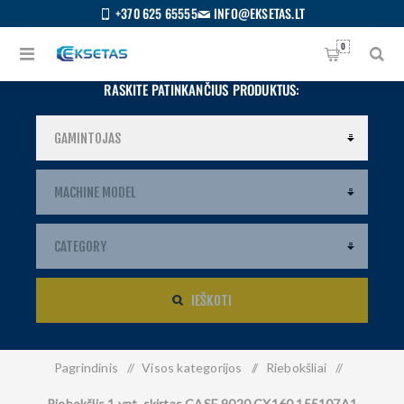
+370 625 65555
INFO@EKSETAS.LT
0
RASKITE PATINKANČIUS PRODUKTUS:
IEŠKOTI
Pagrindinis
/
Visos kategorijos
/
Riebokšliai
/
S
IETUVIŲ
Riebokšlis 1 vnt. skirtas CASE 9020 CX160 155107A1