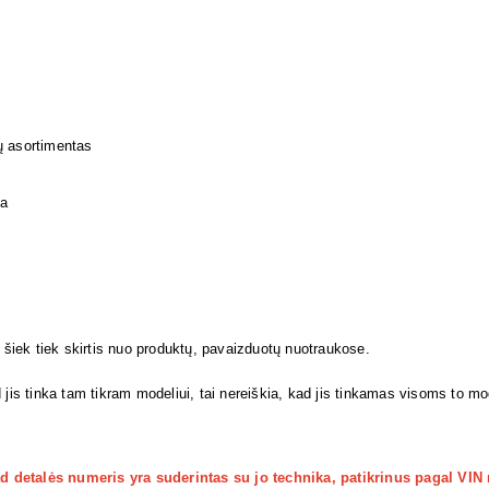
ų asortimentas
ja
i šiek tiek skirtis nuo produktų, pavaizduotų nuotraukose.
 jis tinka tam tikram modeliui, tai nereiškia, kad jis tinkamas visoms to m
kad detalės numeris yra suderintas su jo technika, patikrinus pagal VIN