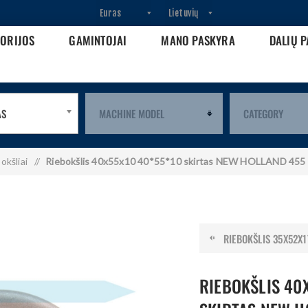
GORIJOS
GAMINTOJAI
MANO PASKYRA
DALIŲ P
AS
okšliai
/
Riebokšlis 40x55x10 40*55*10 skirtas NEW HOLLAND 455
RIEBOKŠLIS 35X52X17
RIEBOKŠLIS 40