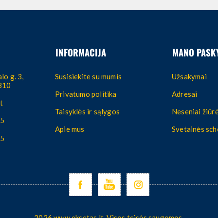
INFORMACIJA
MANO PASK
lo g. 3,
Susisiekite su mumis
Užsakymai
4310
Privatumo politika
Adresai
t
Taisyklės ir sąlygos
Neseniai žiūrė
55
Apie mus
Svetainės sc
55
2026 www.eksetas.lt. Visos teisės saugomos.