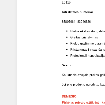
LB115
Kiti detalės numeriai
85807964 83946626
Platus ekskavatorių dali
Greitas pristatymas
Prekių grąžinimo garanti
Pristatymas į visas šalis
Profesionali konsultacija
Svarbu
Kai kuriais atvėjais prekės gal
Jei prie produkto nurodyta, kad
DĖMESIO:
Pirkėjas privalo užtikrinti, 