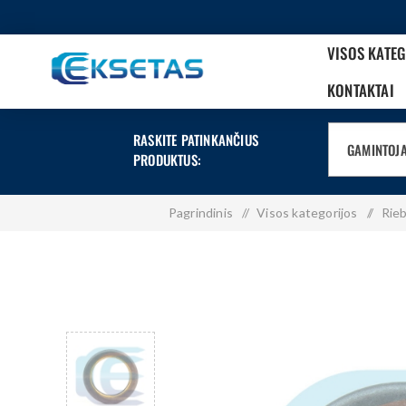
VISOS KATE
KONTAKTAI
RASKITE PATINKANČIUS
GAMINTOJ
PRODUKTUS:
Pagrindinis
/
Visos kategorijos
/
Rieb