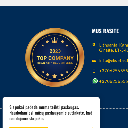
MUS RASITE
Lithuania, Kana
Giraitė, LT-5
info@eksetas.l
+370625655
+370625655
Slapukai padeda mums teikti paslaugas.
Naudodamiesi mūsų paslaugomis sutinkate, kad
naudojame slapukus.