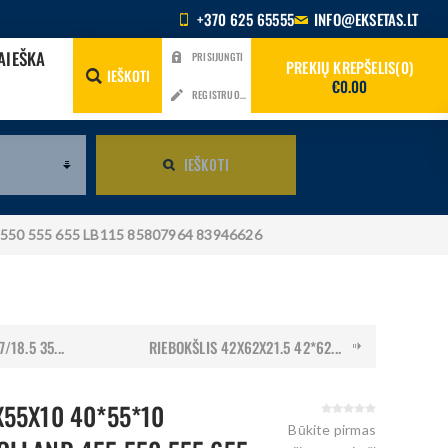
+370 625 65555
INFO@EKSETAS.LT
AIEŠKA
PRISIJUNGTI
PREKIŲ KREPŠELIS
0
IEŠKOTI
€0.00
REGISTRUOTIS
IEŠKOTI
 550 555 655 LB115 85807964 83946626
/18.5 35...
RIEBOKŠLIS 42X62X21.5 42*62...
X55X10 40*55*10
Būkite pirmas