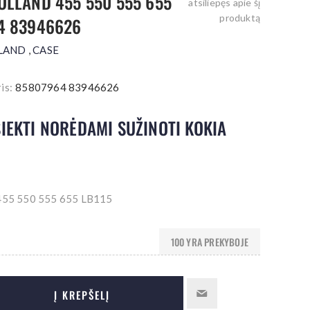
OLLAND 455 550 555 655
atsiliepęs apie šį
produktą
4 83946626
LAND
,
CASE
is:
85807964 83946626
IEKTI NORĖDAMI SUŽINOTI KOKIA
55 550 555 655 LB115
100 YRA PREKYBOJE
Į KREPŠELĮ