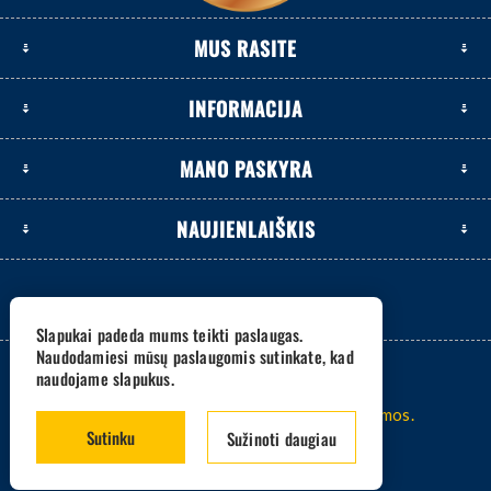
MUS RASITE
INFORMACIJA
MANO PASKYRA
NAUJIENLAIŠKIS
Slapukai padeda mums teikti paslaugas.
Naudodamiesi mūsų paslaugomis sutinkate, kad
naudojame slapukus.
2026 www.eksetas.lt. Visos teisės saugomos.
Sutinku
Sužinoti daugiau
Sistema -
nopCommerce
Sprendimas -