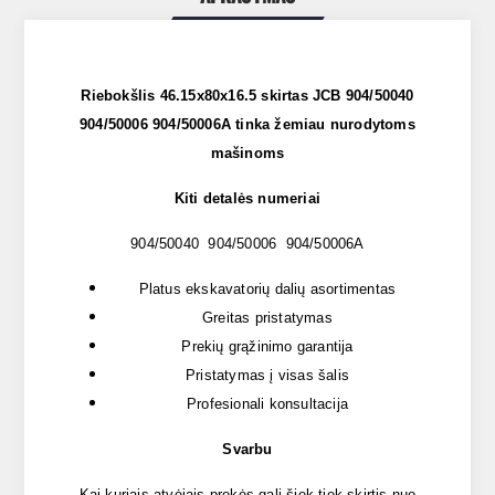
Riebokšlis 46.15x80x16.5 skirtas JCB 904/50040
904/50006 904/50006A tinka žemiau nurodytoms
mašinoms
Kiti detalės numeriai
904/50040 904/50006 904/50006A
Platus ekskavatorių dalių asortimentas
Greitas pristatymas
Prekių grąžinimo garantija
Pristatymas į visas šalis
Profesionali konsultacija
Svarbu
Kai kuriais atvėjais prekės gali šiek tiek skirtis nuo