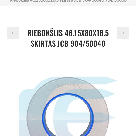
904/50006A
RIEBOKŠLIS 46.15X80X16.5
SKIRTAS JCB 904/50040
904/50006 904/50006A