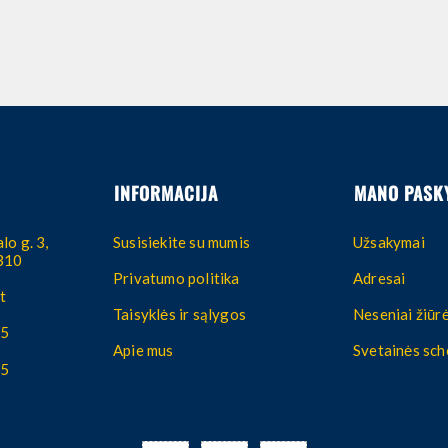
INFORMACIJA
MANO PASK
lo g. 3,
Susisiekite su mumis
Užsakymai
4310
Privatumo politika
Adresai
t
Taisyklės ir sąlygos
Neseniai žiūrė
55
Apie mus
Svetainės sc
55