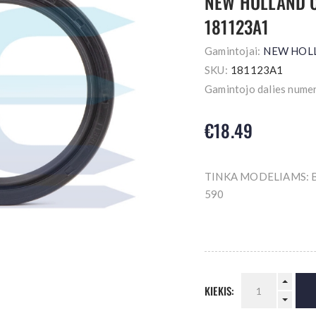
NEW HOLLAND C
181123A1
Gamintojai:
NEW HOL
SKU:
181123A1
Gamintojo dalies numer
€18.49
TINKA MODELIAMS: B9
590
KIEKIS: