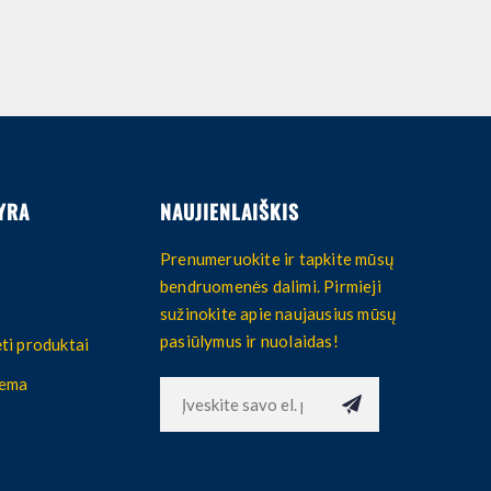
YRA
NAUJIENLAIŠKIS
Prenumeruokite ir tapkite mūsų
bendruomenės dalimi. Pirmieji
sužinokite apie naujausius mūsų
pasiūlymus ir nuolaidas!
ti produktai
hema