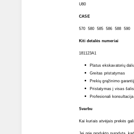
U80
CASE
570 580 585 586 588 590
Kiti detalės numeriai
181123A1
Platus ekskavatorių dali
Greitas pristatymas
Prekių grąžinimo garanti
Pristatymas į visas šalis
Profesionali konsultacija
Svarbu
Kai kuriais atvėjais prekės gal
Jei prie produkto nurodyta, kad