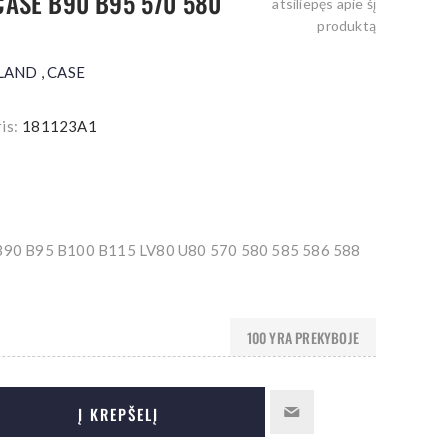
ASE B90 B95 570 580
atsiliepęs apie šį
produktą
LAND
,
CASE
is:
181123A1
0 B95 B100 B115 LV80 U80 570 580 585 586 588
100 YRA PREKYBOJE
Į KREPŠELĮ