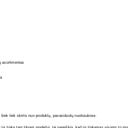
ų asortimentas
ja
i šiek tiek skirtis nuo produktų, pavaizduotų nuotraukose.
 jis tinka tam tikram modeliui, tai nereiškia, kad jis tinkamas visoms to m