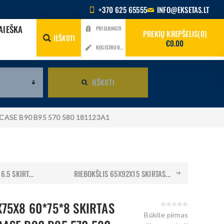
+370 625 65555
INFO@EKSETAS.LT
AIEŠKA
PRISIJUNGTI
PREKIŲ KREPŠELIS
0
IEŠKOTI
€0.00
REGISTRUOTIS
IEŠKOTI
 CASE B90 B95 570 580 181123A1
.5 SKIRT...
RIEBOKŠLIS 65X92X15 SKIRTAS...
X75X8 60*75*8 SKIRTAS
Būkite pirmas