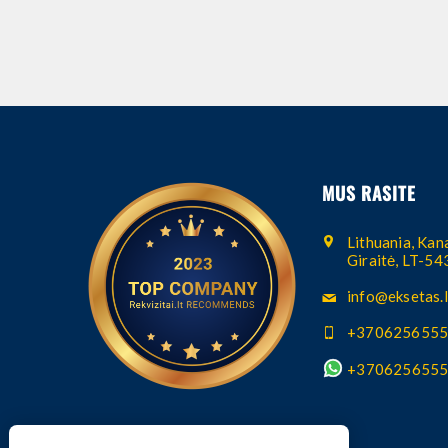
MUS RASITE
Lithuania, Kana
Giraitė, LT-5
info@eksetas.l
+370625655
+370625655