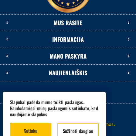
MUS RASITE
INFORMACIJA
MANO PASKYRA
NAUJIENLAIŠKIS
Slapukai padeda mums teikti paslaugas.
Naudodamiesi mūsų paslaugomis sutinkate, kad
naudojame slapukus.
2026 www.eksetas.lt. Visos teisės saugomos.
Sutinku
Sužinoti daugiau
Sistema -
nopCommerce