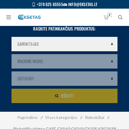
+370 625 65555
INFO@EKSETAS.LT
0
RASKITE PATINKANČIUS PRODUKTUS:
IEŠKOTI
Pagrindinis
/
Visos kategorijos
/
Riebokšliai
/
S
IETUVIŲ
Riebokšlis skirtas CASE CX160 CX210 CX225 KRC0138