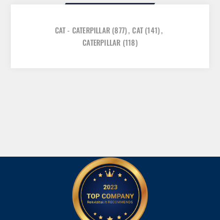
CAT - CATERPILLAR
(877)
,
CAT
(141)
,
CATERPILLAR
(118)