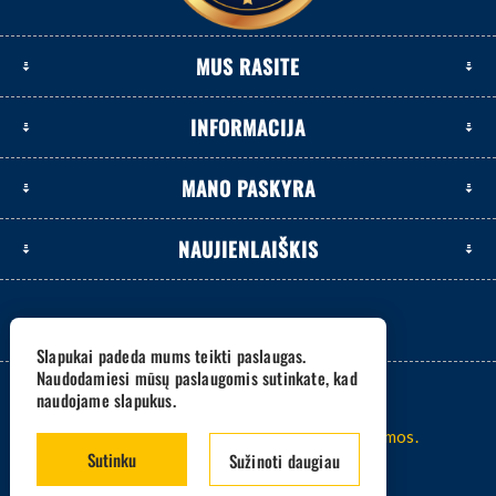
MUS RASITE
INFORMACIJA
MANO PASKYRA
NAUJIENLAIŠKIS
Slapukai padeda mums teikti paslaugas.
Naudodamiesi mūsų paslaugomis sutinkate, kad
naudojame slapukus.
2026 www.eksetas.lt. Visos teisės saugomos.
Sutinku
Sužinoti daugiau
Sistema -
nopCommerce