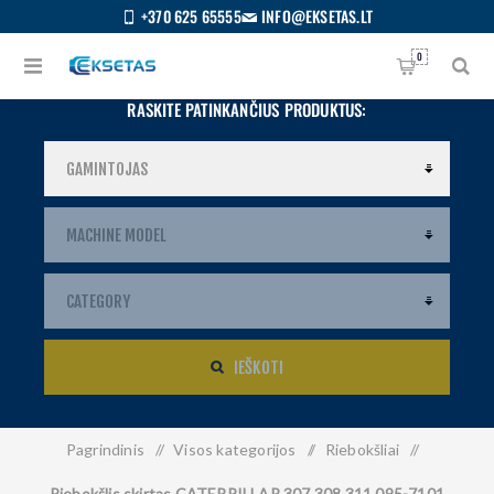
+370 625 65555
INFO@EKSETAS.LT
0
RASKITE PATINKANČIUS PRODUKTUS:
IEŠKOTI
Pagrindinis
/
Visos kategorijos
/
Riebokšliai
/
S
IETUVIŲ
Riebokšlis skirtas CATERPILLAR 307 308 311 095-7101