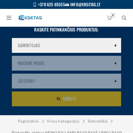
+370 625 65555
INFO@EKSETAS.LT
0
RASKITE PATINKANČIUS PRODUKTUS:
IEŠKOTI
Pagrindinis
/
Visos kategorijos
/
Riebokšliai
/
S
IETUVIŲ
Riebokšlis skirtas NEW HOLLAND B110 B115 LB90 LB110