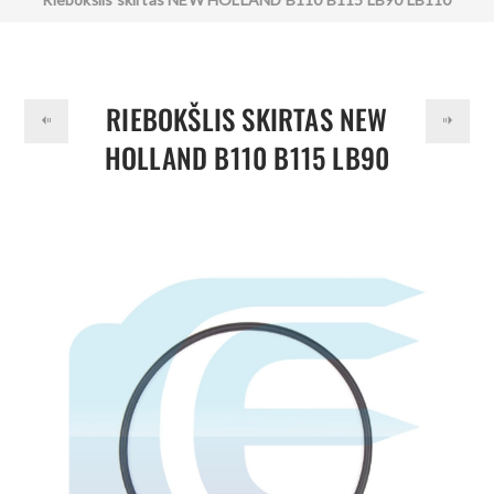
LB115 575E 675E 85808325
RIEBOKŠLIS SKIRTAS NEW
HOLLAND B110 B115 LB90
LB110 LB115 575E 675E
85808325