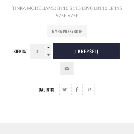
TINKA MODELIAMS: B110 B115 LB90 LB110 LB115
575E 675E
5 YRA PREKYBOJE
KIEKIS:
Į KREPŠELĮ
DALINTIS: