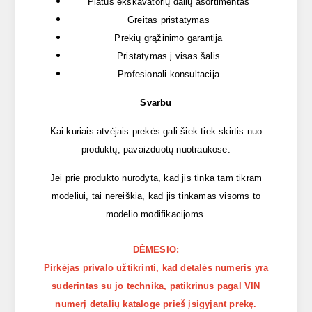
Platus ekskavatorių dalių asortimentas
Greitas pristatymas
Prekių grąžinimo garantija
Pristatymas į visas šalis
Profesionali konsultacija
Svarbu
Kai kuriais atvėjais prekės gali šiek tiek skirtis nuo
produktų, pavaizduotų nuotraukose.
Jei prie produkto nurodyta, kad jis tinka tam tikram
modeliui, tai nereiškia, kad jis tinkamas visoms to
modelio modifikacijoms.
DĖMESIO:
Pirkėjas privalo užtikrinti, kad detalės numeris yra
suderintas su jo technika, patikrinus pagal VIN
numerį detalių kataloge prieš įsigyjant prekę.