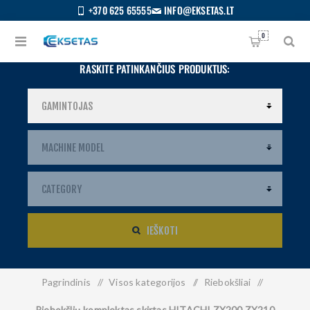
+370 625 65555
INFO@EKSETAS.LT
0
RASKITE PATINKANČIUS PRODUKTUS:
IEŠKOTI
Pagrindinis
/
Visos kategorijos
/
Riebokšliai
/
S
IETUVIŲ
Riebokšlių komplektas skirtas HITACHI ZX200 ZX210