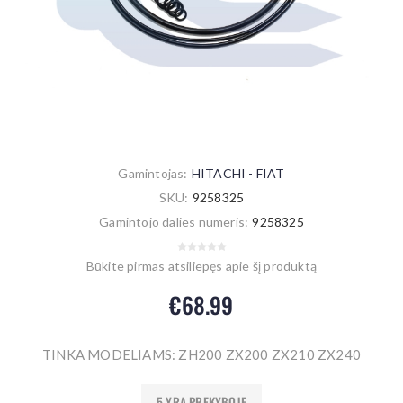
Gamintojas:
HITACHI - FIAT
SKU:
9258325
Gamintojo dalies numeris:
9258325
Būkite pirmas atsiliepęs apie šį produktą
€68.99
TINKA MODELIAMS: ZH200 ZX200 ZX210 ZX240
5 YRA PREKYBOJE