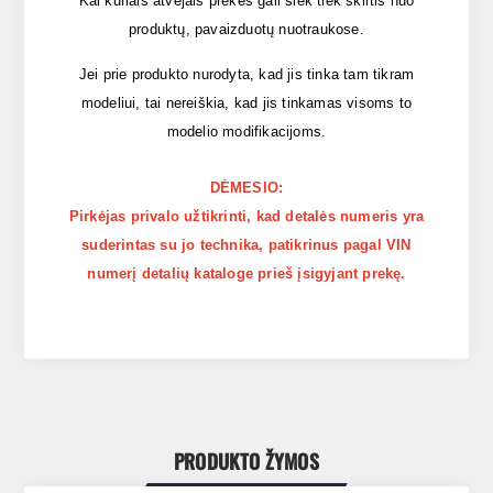
Kai kuriais atvėjais prekės gali šiek tiek skirtis nuo
produktų, pavaizduotų nuotraukose.
Jei prie produkto nurodyta, kad jis tinka tam tikram
modeliui, tai nereiškia, kad jis tinkamas visoms to
modelio modifikacijoms.
DĖMESIO:
Pirkėjas privalo užtikrinti, kad detalės numeris yra
suderintas su jo technika, patikrinus pagal VIN
numerį detalių kataloge prieš įsigyjant prekę.
PRODUKTO ŽYMOS