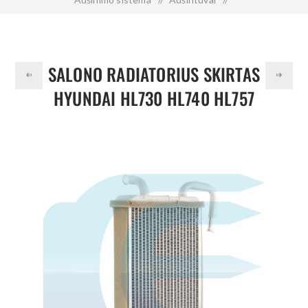
Salono radiatorius skirtas HYUNDAI HL730 HL740 HL757
11N6-90780 11N690780
SALONO RADIATORIUS SKIRTAS
HYUNDAI HL730 HL740 HL757
11N6-90780 11N690780