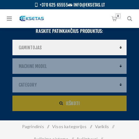
+370 625 65555
INFO@EKSETAS.LT
0
RASKITE PATINKANČIUS PRODUKTUS:
IEŠKOTI
Pagrindinis
/
Visos kategorijos
/
Variklis
/
S
IETUVIŲ
Aušinimo sistema
/
Aušintuvai
/